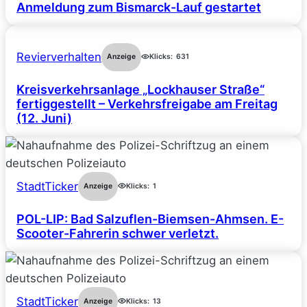
Anmeldung zum Bismarck-Lauf gestartet
Revierverhalten
Anzeige
Klicks:
631
Kreisverkehrsanlage „Lockhauser Straße“
fertiggestellt – Verkehrsfreigabe am Freitag
(12. Juni)
StadtTicker
Anzeige
Klicks:
1
POL-LIP: Bad Salzuflen-Biemsen-Ahmsen. E-
Scooter-Fahrerin schwer verletzt.
StadtTicker
Anzeige
Klicks:
13