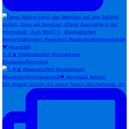
🦆☀️⛲ #badsalzuflen #kurparksee
#badsalzuflenmeine
Der August startet mit einem feinen Wochenende: Kn