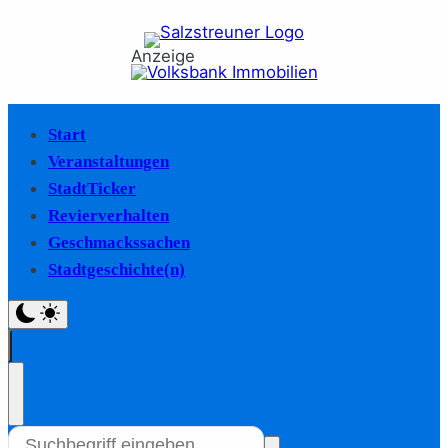
Anzeige
Start
Veranstaltungen
StadtTicker
Revierverhalten
Geschmackssachen
Stadtgeschichte(n)