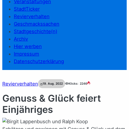
Veranstaltungen
StadtTicker
Revierverhalten
Geschmackssachen
Stadtgeschichte(n)
Archiv
Hier werben
Impressum
Datenschutzerklärung
Revierverhalten
19. Aug. 2022
Klicks:
2246
Genuss & Glück feiert
Einjähriges
Schätzen und gewinnen mit Genuss & Glück und dem