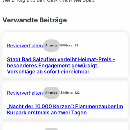
Verwandte Beiträge
Revierverhalten
Anzeige
Klicks:
22
Stadt Bad Salzuflen verleiht Heimat-Preis –
besonderes Engagement gewürdigt.
Vorschläge ab sofort einreichbar.
Revierverhalten
Anzeige
Klicks:
123
„Nacht der 10.000 Kerzen“: Flammenzauber im
Kurpark erstmals an zwei Tagen