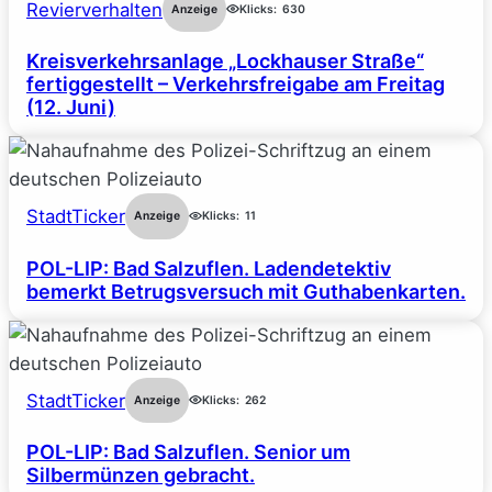
Revierverhalten
Anzeige
Klicks:
630
Kreisverkehrsanlage „Lockhauser Straße“
fertiggestellt – Verkehrsfreigabe am Freitag
(12. Juni)
StadtTicker
Anzeige
Klicks:
11
POL-LIP: Bad Salzuflen. Ladendetektiv
bemerkt Betrugsversuch mit Guthabenkarten.
StadtTicker
Anzeige
Klicks:
262
POL-LIP: Bad Salzuflen. Senior um
Silbermünzen gebracht.