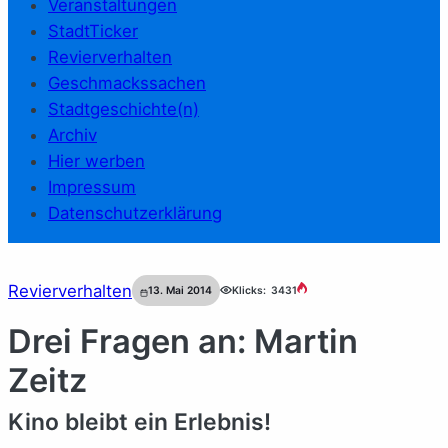
Veranstaltungen
StadtTicker
Revierverhalten
Geschmackssachen
Stadtgeschichte(n)
Archiv
Hier werben
Impressum
Datenschutzerklärung
Revierverhalten
13. Mai 2014
Klicks:
3431
Drei Fragen an: Martin
Zeitz
Kino bleibt ein Erlebnis!