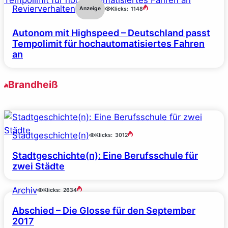
Revierverhalten
Anzeige
Klicks:
1148
Autonom mit Highspeed – Deutschland passt
Tempolimit für hochautomatisiertes Fahren
an
Brandheiß
Stadtgeschichte(n)
Klicks:
3012
Stadtgeschichte(n): Eine Berufsschule für
zwei Städte
Archiv
Klicks:
2634
Abschied – Die Glosse für den September
2017