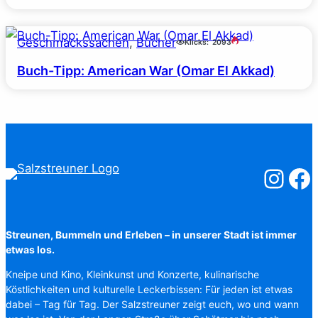
Geschmackssachen
, 
Bücher
Klicks:
2093
Buch-Tipp: American War (Omar El Akkad)
Salzstreuner
Salzst
Streunen, Bummeln und Erleben – in unserer Stadt ist immer
etwas los.
Kneipe und Kino, Kleinkunst und Konzerte, kulinarische
Köstlichkeiten und kulturelle Leckerbissen: Für jeden ist etwas
dabei – Tag für Tag. Der Salzstreuner zeigt euch, wo und wann