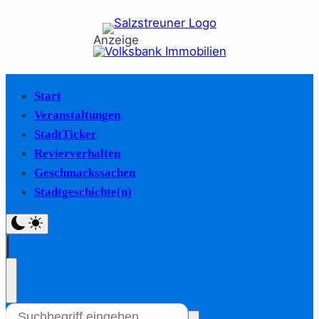
Anzeige
Start
Veranstaltungen
StadtTicker
Revierverhalten
Geschmackssachen
Stadtgeschichte(n)