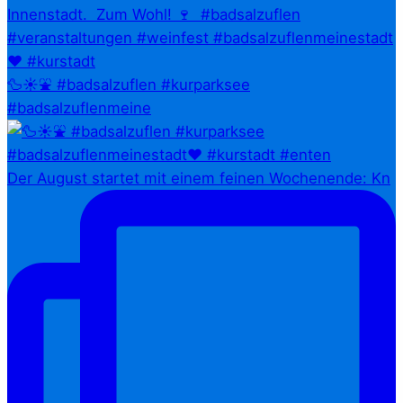
🦆☀️⛲ #badsalzuflen #kurparksee
#badsalzuflenmeine
Der August startet mit einem feinen Wochenende: Kn