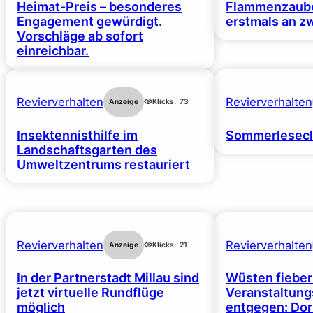
Heimat-Preis – besonderes
Flammenzaube
Engagement gewürdigt.
erstmals an z
Vorschläge ab sofort
einreichbar.
Revierverhalten
Revierverhalten
Anzeige
Klicks:
73
Insektennisthilfe im
Sommerlesecl
Landschaftsgarten des
Umweltzentrums restauriert
Revierverhalten
Revierverhalten
Anzeige
Klicks:
21
In der Partnerstadt Millau sind
Wüsten fiebe
jetzt virtuelle Rundflüge
Veranstaltun
möglich
entgegen: Dor