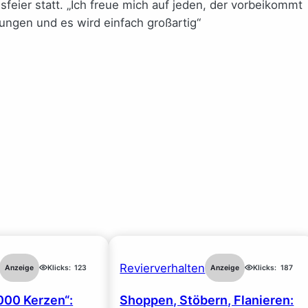
feier statt. „Ich freue mich auf jeden, der vorbeikommt
hungen und es wird einfach großartig“
Revierverhalten
Anzeige
Klicks:
123
Anzeige
Klicks:
187
000 Kerzen“:
Shoppen, Stöbern, Flanieren: