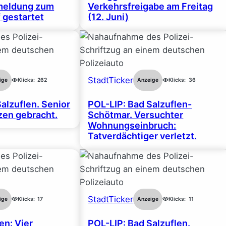
nmeldung zum
Verkehrsfreigabe am Freitag
 gestartet
(12. Juni)
StadtTicker
ige
Klicks:
262
Anzeige
Klicks:
36
alzuflen. Senior
POL-LIP: Bad Salzuflen-
en gebracht.
Schötmar. Versuchter
Wohnungseinbruch:
Tatverdächtiger verletzt.
StadtTicker
ige
Klicks:
17
Anzeige
Klicks:
11
en: Vier
POL-LIP: Bad Salzuflen.