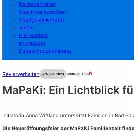
Revierverhalten
Geschmackssachen
Stadtgeschichte(n)
Archiv
Hier werben
Impressum
Datenschutzerklärung
Revierverhalten
25. Juli 2023
Klicks:
1165
MaPaKi: Ein Lichtblick fü
Initiatorin Anna Wittland unterstützt Familien in Bad Sal
Die Neueröffnungsfeier der MaPaKi Familienzeit find