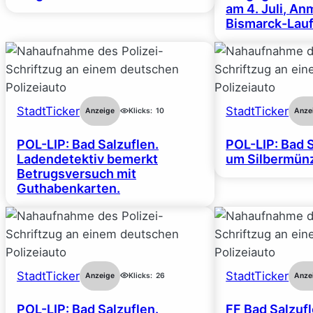
am 4. Juli, A
Bismarck-Lauf
StadtTicker
StadtTicker
Anzeige
Klicks:
10
Anze
POL-LIP: Bad Salzuflen.
POL-LIP: Bad S
Ladendetektiv bemerkt
um Silbermünz
Betrugsversuch mit
Guthabenkarten.
StadtTicker
StadtTicker
Anzeige
Klicks:
26
Anze
POL-LIP: Bad Salzuflen.
FF Bad Salzufl