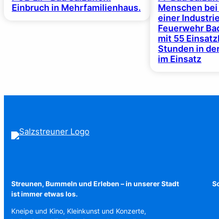
Einbruch in Mehrfamilienhaus.
Menschen bei
einer Industrie
Feuerwehr Bad
mit 55 Einsat
Stunden in de
im Einsatz
Streunen, Bummeln und Erleben – in unserer Stadt
Sc
ist immer etwas los.
Kneipe und Kino, Kleinkunst und Konzerte,