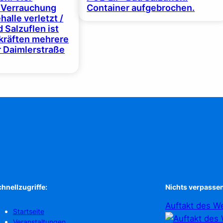
 Verrauchung
Container aufgebrochen.
halle verletzt /
 Salzuflen ist
zkräften mehrere
r Daimlerstraße
hnellzugriffe:
Nichts verpassen
Auftakt des We
Startseite
Veranstaltungen