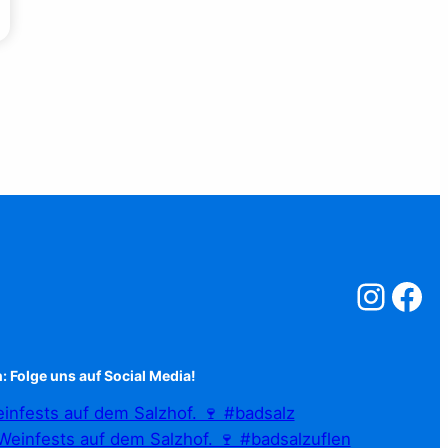
Salzstreuner a
Salzstreu
: Folge uns auf Social Media!
infests auf dem Salzhof. 🍷 #badsalz