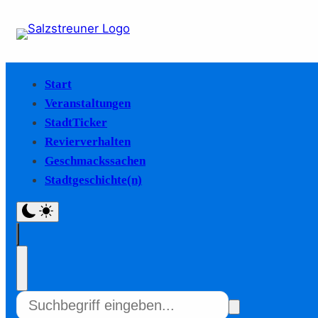
Start
Veranstaltungen
StadtTicker
Revierverhalten
Geschmackssachen
Stadtgeschichte(n)