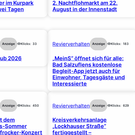
r im Kurpark
2. Nachtflohmarkt am 22.
wei Tagen
August in der Innenstadt
Revierverhalten
Anzeige
Klicks:
33
Anzeige
Klicks:
183
ub 2026
„MeinS“ öffnet sich für alle:
Bad Salzuflens kostenlose
Begleit-App jetzt auch für
Einwohner, Tagesgäste und
Interessierte
Revierverhalten
Anzeige
Klicks:
450
Anzeige
Klicks:
629
rt dem
Kreisverkehrsanlage
gs-Sommer
„Lockhauser Straße“
frocker-Konzert
fertiggestellt –