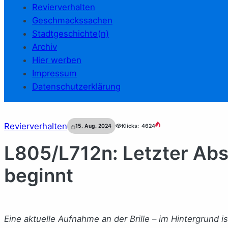
Revierverhalten
Geschmackssachen
Stadtgeschichte(n)
Archiv
Hier werben
Impressum
Datenschutzerklärung
Revierverhalten
15. Aug. 2024
Klicks:
4624
L805/L712n: Letzter Abs
beginnt
Eine aktuelle Aufnahme an der Brille – im Hintergrund 