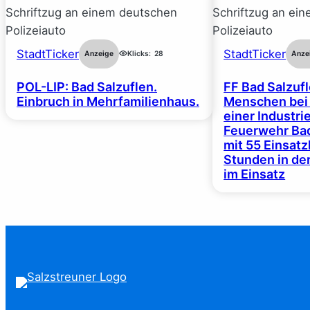
StadtTicker
StadtTicker
Anzeige
Klicks:
28
Anze
POL-LIP: Bad Salzuflen.
FF Bad Salzufl
Einbruch in Mehrfamilienhaus.
Menschen bei
einer Industrie
Feuerwehr Bad
mit 55 Einsat
Stunden in de
im Einsatz