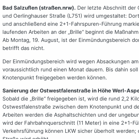
Bad Salzuflen (straßen.nrw).
Der letzte Abschnitt der
und Oerlinghauser Straße (L751) wird umgestaltet: Dort
und anschließend eine 2+1-Fahrspuren-Führung markie
laufenden Arbeiten an der „Brille“ beginnt die Maßnah
Ab Montag, 19. August, ist der Einmündungsbereich dor
betrifft das nicht.
Der Einmündungsbereich wird wegen Absackungen am F
voraussichtlich rund einen Monat dauern. Bis dahin sol
Knotenpunkt freigegeben werden können.
Sanierung der Ostwestfalenstraße in Höhe Werl-Asp
Sobald die „Brille“ freigegeben ist, wird die rund 2,2 K
Ostwestfalenstraße zwischen dem Knotenpunkt und der
Arbeiten werden die Asphaltschichten und der ungebu
wird der Fahrbahnquerschnitt (11 Meter) in eine 2+1-F
Verkehrsführung können LKW sicher überholt werden; d