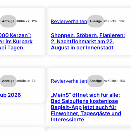
Revierverhalten
Anzeige
Klicks:
124
Anzeige
Klicks:
187
000 Kerzen“:
Shoppen, Stöbern, Flanieren:
r im Kurpark
2. Nachtflohmarkt am 22.
wei Tagen
August in der Innenstadt
Revierverhalten
Anzeige
Klicks:
33
Anzeige
Klicks:
183
ub 2026
„MeinS“ öffnet sich für alle:
Bad Salzuflens kostenlose
Begleit-App jetzt auch für
Einwohner, Tagesgäste und
Interessierte