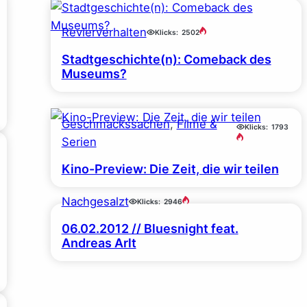
Revierverhalten
Klicks:
2502
Stadtgeschichte(n): Comeback des
Museums?
Geschmackssachen
, 
Filme &
Klicks:
1793
Serien
Kino-Preview: Die Zeit, die wir teilen
Nachgesalzt
Klicks:
2946
06.02.2012 // Bluesnight feat.
Andreas Arlt