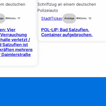
StadtTicker
ige
Klicks:
17
Anzeige
Klicks:
12
en: Vier
POL-LIP: Bad Salzuflen.
 Verrauchung
Container aufgebrochen.
halle verletzt /
 Salzuflen ist
zkräften mehrere
r Daimlerstraße