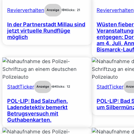
Revierverhalten
Revierverhalten
Anzeige
Klicks:
21
In der Partnerstadt Millau sind
Wüsten fiebe
jetzt virtuelle Rundflüge
Veranstaltun
möglich
entgegen: Dor
am 4. Juli, A
Bismarck-Lauf
StadtTicker
StadtTicker
Anzeige
Klicks:
12
Anze
POL-LIP: Bad Salzuflen.
POL-LIP: Bad S
Ladendetektiv bemerkt
um Silbermünz
Betrugsversuch mit
Guthabenkarten.