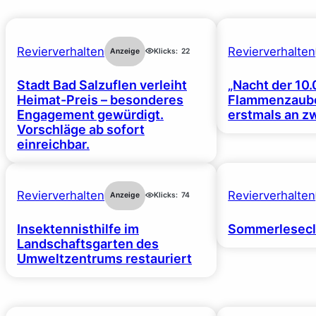
Revierverhalten
Revierverhalten
Anzeige
Klicks:
22
Stadt Bad Salzuflen verleiht
„Nacht der 10.
Heimat-Preis – besonderes
Flammenzaube
Engagement gewürdigt.
erstmals an z
Vorschläge ab sofort
einreichbar.
Revierverhalten
Revierverhalten
Anzeige
Klicks:
74
Insektennisthilfe im
Sommerlesecl
Landschaftsgarten des
Umweltzentrums restauriert