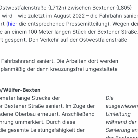
 Ostwestfalenstraße (L712n) zwischen Bextener (L805)
 wird – wie zuletzt im August 2022 – die Fahrbahn sanier
rt (
hier
die entsprechende Pressemitteilung). Wegen de
me an einem 100 Meter langen Stück der Bextener Straße
t gesperrt. Den Verkehr auf der Ostwestfalenstraße
ahrbahnrand saniert. Die Arbeiten dort werden
l planmäßig der dann kreuzungsfrei umgestaltete
e/Wülfer-Bexten
ilometer lange Strecke der
Die
 Bextener Straße saniert. Im Zuge der
ausgewiese
ndene Oberbau erneuert. Anschließend
Umleitung
ührung ummarkiert. Durch diese
während der
ie gesamte Leistungsfähigkeit der
Sanierung an