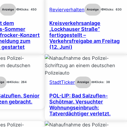
Revierverhalten
Anzeige
Klicks:
450
Anzeige
Klicks:
630
rt dem
Kreisverkehrsanlage
gs-Sommer
„Lockhauser Straße“
frocker-Konzert
fertiggestellt –
nmeldung zum
Verkehrsfreigabe am Freitag
 gestartet
(12. Juni)
StadtTicker
ige
Klicks:
264
Anzeige
Klicks:
38
alzuflen. Senior
POL-LIP: Bad Salzuflen-
en gebracht.
Schötmar. Versuchter
Wohnungseinbruch:
Tatverdächtiger verletzt.