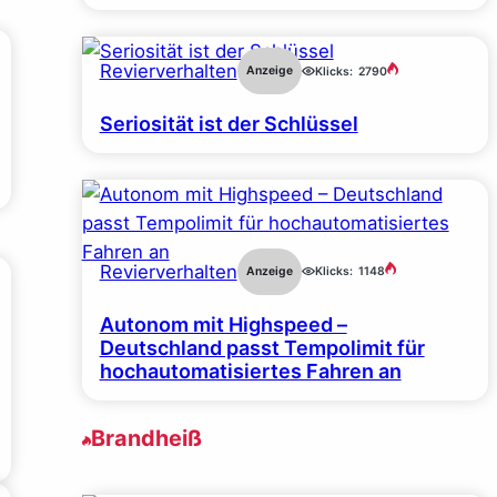
Revierverhalten
Anzeige
Klicks:
2790
Seriosität ist der Schlüssel
Revierverhalten
Anzeige
Klicks:
1148
Autonom mit Highspeed –
Deutschland passt Tempolimit für
hochautomatisiertes Fahren an
Brandheiß