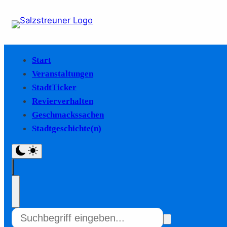
Start
Veranstaltungen
StadtTicker
Revierverhalten
Geschmackssachen
Stadtgeschichte(n)