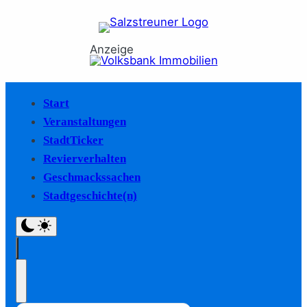
Anzeige
Start
Veranstaltungen
StadtTicker
Revierverhalten
Geschmackssachen
Stadtgeschichte(n)