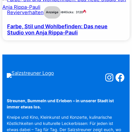
Revierverhalten
Anzeige
Klicks:
3120
Farbe, Stil und Wohlbefinden: Das neue
Studio von Anja Rippa-Pauli
Salzstreuner a
Salzstreu
Streunen, Bummeln und Erleben – in unserer Stadt ist
immer etwas los.
Kneipe und Kino, Kleinkunst und Konzerte, kulinarische
Köstlichkeiten und kulturelle Leckerbissen: Für jeden ist
etwas dabei – Tag für Tag. Der Salzstreuner zeigt euch, wo