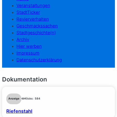
Veranstaltungen
StadtTicker
Revierverhalten
Geschmackssachen
Stadtgeschichte(n)
Archiv
Hier werben
Impressum
Datenschutzerklärung
Dokumentation
Anzeige
Klicks:
584
Riefenstahl