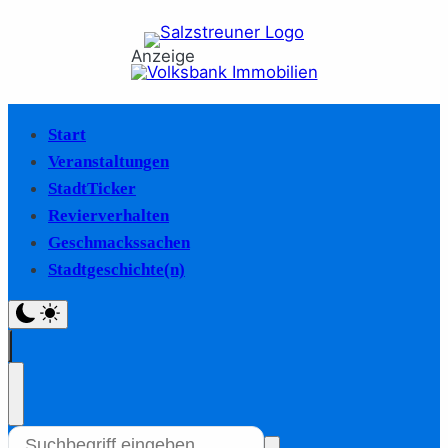
Anzeige
Start
Veranstaltungen
StadtTicker
Revierverhalten
Geschmackssachen
Stadtgeschichte(n)