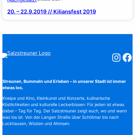
20. – 22.9.2019 // Kiliansfest 2019
Salzstreuner
Salzst
Streunen, Bummeln und Erleben – in unserer Stadt ist immer
etwas los.
Kneipe und Kino, Kleinkunst und Konzerte, kulinarische
Köstlichkeiten und kulturelle Leckerbissen: Für jeden ist etwas
dabei – Tag für Tag. Der Salzstreuner zeigt euch, wo und wann
was los ist. Von der Langen Straße über Schötmar bis nach
Lockhausen, Wüsten und Ahmsen.