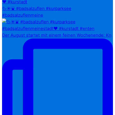
🦆☀️⛲ #badsalzuflen #kurparksee
#badsalzuflenmeine
Der August startet mit einem feinen Wochenende: Kn