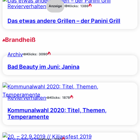
Revierverhalten
Anzeige
Klicks:
1386
Das etwas andere Grillen – der Panini Grill
Brandheiß
Archiv
Klicks:
3090
Bad Beauty im Juni: Janina
Revierverhalten
Klicks:
1878
Kommunalwahl 2020: Titel, Themen,
Temperamente
Nachgesalzt
Klicks:
2150