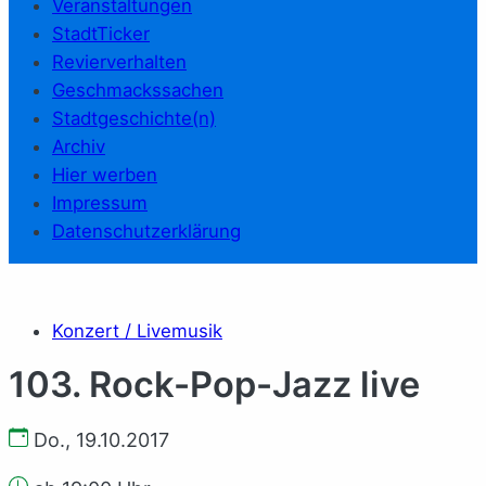
Veranstaltungen
StadtTicker
Revierverhalten
Geschmackssachen
Stadtgeschichte(n)
Archiv
Hier werben
Impressum
Datenschutzerklärung
Konzert / Livemusik
103. Rock-Pop-Jazz live
Do., 19.10.2017