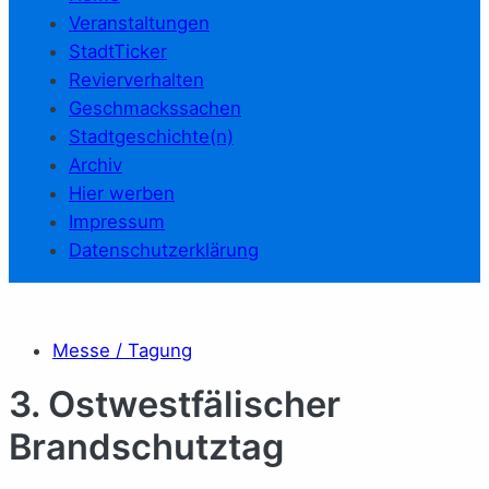
Veranstaltungen
StadtTicker
Revierverhalten
Geschmackssachen
Stadtgeschichte(n)
Archiv
Hier werben
Impressum
Datenschutzerklärung
Messe / Tagung
3. Ostwestfälischer
Brandschutztag