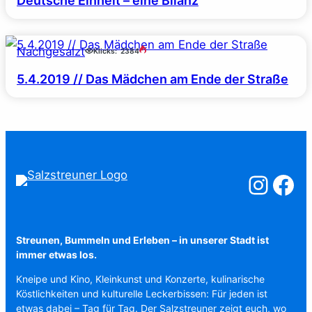
Deutsche Einheit – eine Bilanz
Nachgesalzt
Klicks:
2384
5.4.2019 // Das Mädchen am Ende der Straße
Salzstreuner a
Salzstreu
Streunen, Bummeln und Erleben – in unserer Stadt ist
immer etwas los.
Kneipe und Kino, Kleinkunst und Konzerte, kulinarische
Köstlichkeiten und kulturelle Leckerbissen: Für jeden ist
etwas dabei – Tag für Tag. Der Salzstreuner zeigt euch, wo