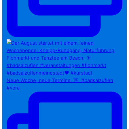
Neue Woche, neue Termine. 👋⁠ ⁠ #badsalzuflen
#vera