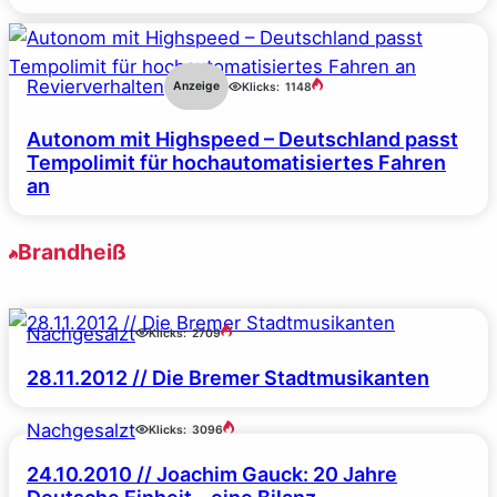
Revierverhalten
Anzeige
Klicks:
1148
Autonom mit Highspeed – Deutschland passt
Tempolimit für hochautomatisiertes Fahren
an
Brandheiß
Nachgesalzt
Klicks:
2709
28.11.2012 // Die Bremer Stadtmusikanten
Nachgesalzt
Klicks:
3096
24.10.2010 // Joachim Gauck: 20 Jahre