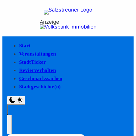
Anzeige
Start
Veranstaltungen
StadtTicker
Revierverhalten
Geschmackssachen
Stadtgeschichte(n)