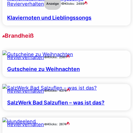
Revierverhalten
Anzeige
Klicks:
2499
Klaviernoten und Lieblingssongs
Brandheiß
Revierverhalten
Klicks:
2361
Gutscheine zu Weihnachten
Revierverhalten
Klicks:
4278
SalzWerk Bad Salzuflen – was ist das?
Revierverhalten
Klicks:
2674