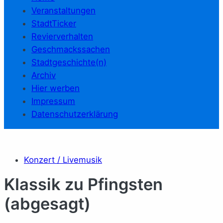
Veranstaltungen
StadtTicker
Revierverhalten
Geschmackssachen
Stadtgeschichte(n)
Archiv
Hier werben
Impressum
Datenschutzerklärung
Konzert / Livemusik
KIassik zu Pfingsten
(abgesagt)