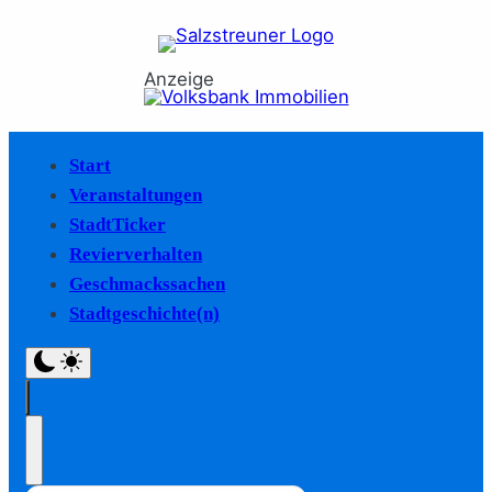
Anzeige
Start
Veranstaltungen
StadtTicker
Revierverhalten
Geschmackssachen
Stadtgeschichte(n)