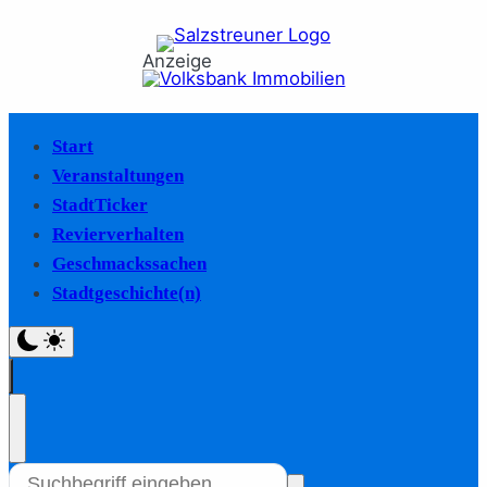
Anzeige
Start
Veranstaltungen
StadtTicker
Revierverhalten
Geschmackssachen
Stadtgeschichte(n)