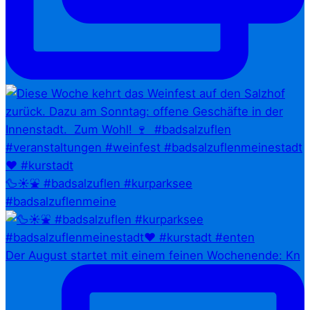
🦆☀️⛲ #badsalzuflen #kurparksee
#badsalzuflenmeine
Der August startet mit einem feinen Wochenende: Kn