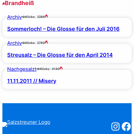
Brandheiß
Archiv
Klicks:
2286
Sommerloch! – Die Glosse für den Juli 2016
Archiv
Klicks:
2780
Streusalz – Die Glosse für den April 2014
Nachgesalzt
Klicks:
4140
11.11.2011 // Misery
Salzstreuner
Salzst