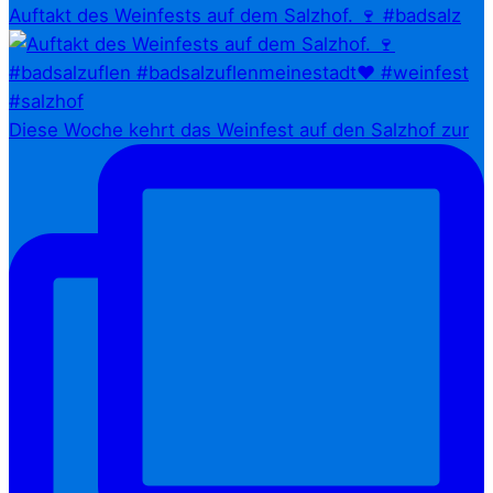
Auftakt des Weinfests auf dem Salzhof. 🍷 #badsalz
Diese Woche kehrt das Weinfest auf den Salzhof zur