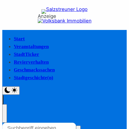
Anzeige
Start
Veranstaltungen
StadtTicker
Revierverhalten
Geschmackssachen
Stadtgeschichte(n)