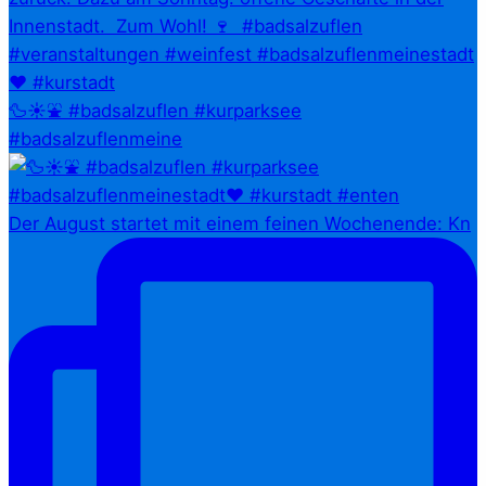
🦆☀️⛲ #badsalzuflen #kurparksee
#badsalzuflenmeine
Der August startet mit einem feinen Wochenende: Kn