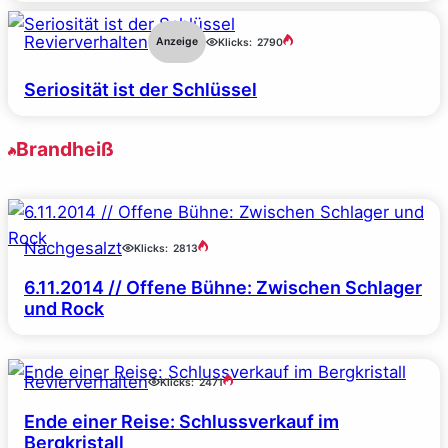
Revierverhalten
Anzeige
Klicks:
2790
Seriosität ist der Schlüssel
Brandheiß
Nachgesalzt
Klicks:
2813
6.11.2014 // Offene Bühne: Zwischen Schlager
und Rock
Revierverhalten
Klicks:
2471
Ende einer Reise: Schlussverkauf im
Bergkristall