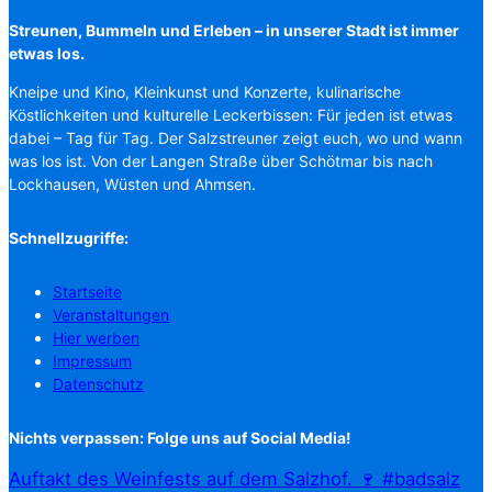
Streunen, Bummeln und Erleben – in unserer Stadt ist immer
etwas los.
Kneipe und Kino, Kleinkunst und Konzerte, kulinarische
Köstlichkeiten und kulturelle Leckerbissen: Für jeden ist etwas
dabei – Tag für Tag. Der Salzstreuner zeigt euch, wo und wann
was los ist. Von der Langen Straße über Schötmar bis nach
Lockhausen, Wüsten und Ahmsen.
Schnellzugriffe:
Startseite
Veranstaltungen
Hier werben
Impressum
Datenschutz
Nichts verpassen: Folge uns auf Social Media!
Auftakt des Weinfests auf dem Salzhof. 🍷 #badsalz