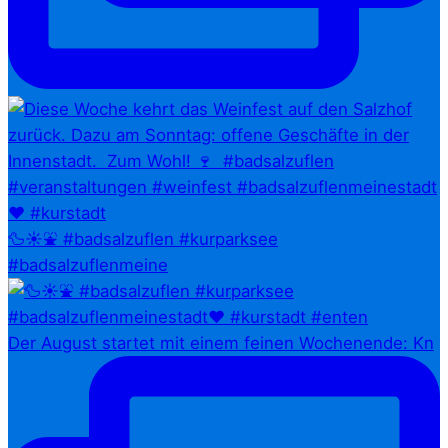
🦆☀️⛲ #badsalzuflen #kurparksee
#badsalzuflenmeine
Der August startet mit einem feinen Wochenende: Kn