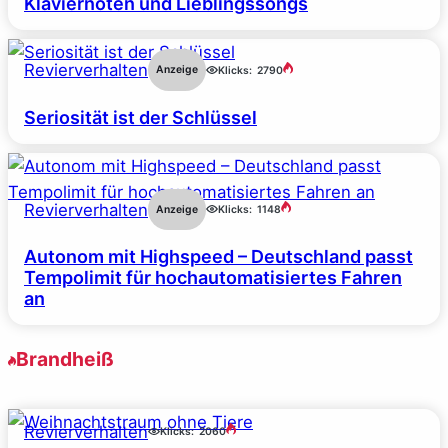
Klaviernoten und Lieblingssongs
Revierverhalten
Anzeige
Klicks:
2790
Seriosität ist der Schlüssel
Revierverhalten
Anzeige
Klicks:
1148
Autonom mit Highspeed – Deutschland passt
Tempolimit für hochautomatisiertes Fahren
an
Brandheiß
Revierverhalten
Klicks:
2060