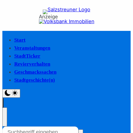
Anzeige
Start
Veranstaltungen
StadtTicker
Revierverhalten
Geschmackssachen
Stadtgeschichte(n)