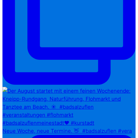
Neue Woche, neue Termine. 👋⁠ ⁠ #badsalzuflen #vera