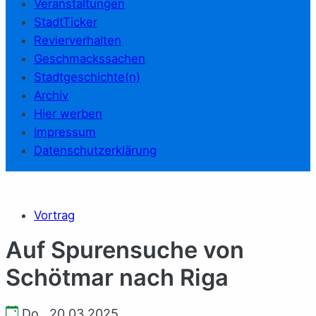
Veranstaltungen
StadtTicker
Revierverhalten
Geschmackssachen
Stadtgeschichte(n)
Archiv
Hier werben
Impressum
Datenschutzerklärung
Vortrag
Auf Spurensuche von
Schötmar nach Riga
Do., 20.03.2025