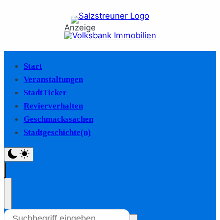
Anzeige
Start
Veranstaltungen
StadtTicker
Revierverhalten
Geschmackssachen
Stadtgeschichte(n)