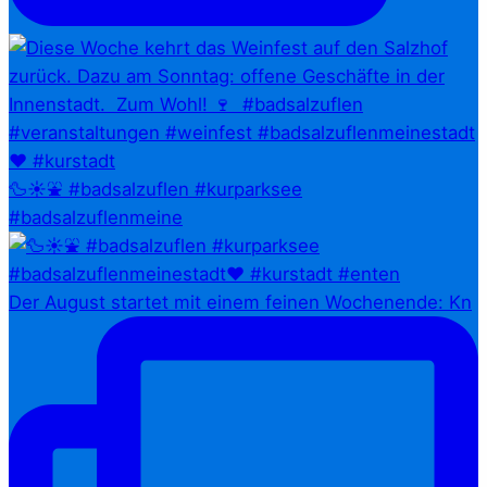
🦆☀️⛲ #badsalzuflen #kurparksee
#badsalzuflenmeine
Der August startet mit einem feinen Wochenende: Kn