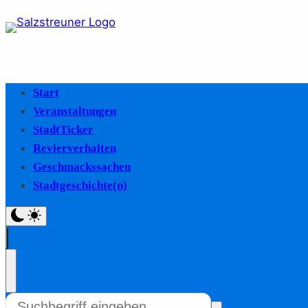
Start
Veranstaltungen
StadtTicker
Revierverhalten
Geschmackssachen
Stadtgeschichte(n)