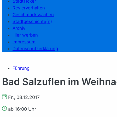
StadtTicker
Revierverhalten
Geschmackssachen
Stadtgeschichte(n)
Archiv
Hier werben
Impressum
Datenschutzerklärung
Führung
Bad Salzuflen im Weihna
Fr., 08.12.2017
ab 16:00 Uhr