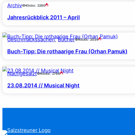
Archiv
Klicks:
2260
Jahresrückblick 2011 – April
Geschmackssachen
, 
Bücher
Klicks:
2034
Buch-Tipp: Die rothaarige Frau (Orhan Pamuk)
Nachgesalzt
Klicks:
2766
23.08.2014 // Musical Night