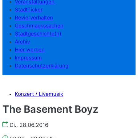
Veranstaltungen
StadtTicker
Revierverhalten
Geschmackssachen
Stadtgeschichte(n)
Archiv
Hier werben
Impressum
Datenschutzerklärung
Konzert / Livemusik
The Basement Boyz
Di., 28.06.2016