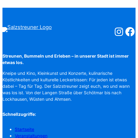
Salzstreuner
Salzst
Streunen, Bummeln und Erleben – in unserer Stadt ist immer
etwas los.
Kneipe und Kino, Kleinkunst und Konzerte, kulinarische
Köstlichkeiten und kulturelle Leckerbissen: Für jeden ist etwas
dabei – Tag für Tag. Der Salzstreuner zeigt euch, wo und wann
was los ist. Von der Langen Straße über Schötmar bis nach
Lockhausen, Wüsten und Ahmsen.
Schnellzugriffe:
Startseite
Veranstaltungen