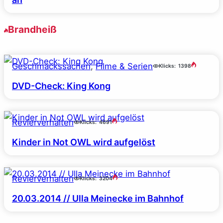
Brandheiß
Geschmackssachen
, 
Filme & Serien
Klicks:
1398
DVD-Check: King Kong
Revierverhalten
Klicks:
4691
Kinder in Not OWL wird aufgelöst
Revierverhalten
Klicks:
3204
20.03.2014 // Ulla Meinecke im Bahnhof