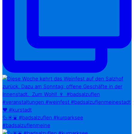
🦆☀️⛲ #badsalzuflen #kurparksee
#badsalzuflenmeine