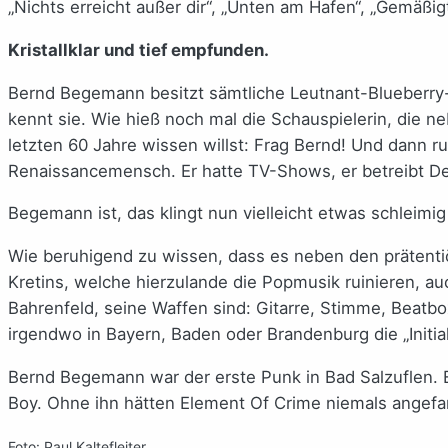
„Nichts erreicht außer dir“, „Unten am Hafen“, „Gemäßig
Kristallklar und tief empfunden.
Bernd Begemann besitzt sämtliche Leutnant-Blueberry-
kennt sie. Wie hieß noch mal die Schauspielerin, die ne
letzten 60 Jahre wissen willst: Frag Bernd! Und dann 
Renaissancemensch. Er hatte TV-Shows, er betreibt De
Begemann ist, das klingt nun vielleicht etwas schleimig
Wie beruhigend zu wissen, dass es neben den prätent
Kretins, welche hierzulande die Popmusik ruinieren, 
Bahrenfeld, seine Waffen sind: Gitarre, Stimme, Beatb
irgendwo in Bayern, Baden oder Brandenburg die „Initia
Bernd Begemann war der erste Punk in Bad Salzuflen. E
Boy. Ohne ihn hätten Element Of Crime niemals angefa
Foto: Paul Kaltefleiter