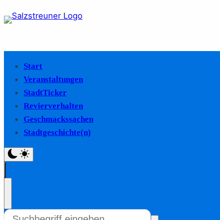
Start
Veranstaltungen
StadtTicker
Revierverhalten
Geschmackssachen
Stadtgeschichte(n)