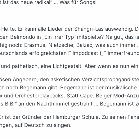
t ist das neue radikal“ … Was für Songs!
Hefte. Er kann alle Lieder der Shangri-Las auswendig.
ben Belmondo in „Ein irrer Typ“ mitspielte? Na gut, das 
ruhig noch: Erasmus, Nietzsche, Balzac, was auch immer
utschlands erfolgreichsten Filmpodcast („Flimmerfreund
 und pathetisch, eine Lichtgestalt. Aber wenn es nun ein
iösen Angebern, den asketischen Verzichtspropagandis
auch noch Begemann gibt. Begemann ist der musikalische
ox und Orchesterplaybacks. Statt Cape: Beiger Mod-Anzu
ls B.B.“ an den Nachthimmel gestrahlt … Begemann ist zu
r ist der Gründer der Hamburger Schule. Zu seinen Fans
ngen, auf Deutsch zu singen.