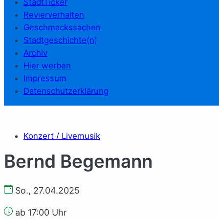
StadtTicker
Revierverhalten
Geschmackssachen
Stadtgeschichte(n)
Archiv
Hier werben
Impressum
Datenschutzerklärung
Konzert / Livemusik
Bernd Begemann
So., 27.04.2025
ab 17:00 Uhr