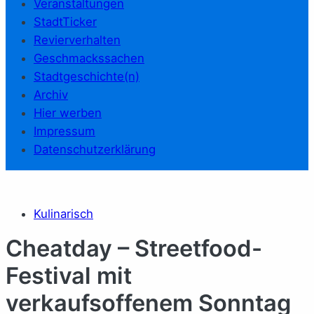
Veranstaltungen
StadtTicker
Revierverhalten
Geschmackssachen
Stadtgeschichte(n)
Archiv
Hier werben
Impressum
Datenschutzerklärung
Kulinarisch
Cheatday – Streetfood-
Festival mit
verkaufsoffenem Sonntag