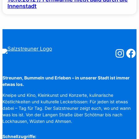
Innenstadt
Salzstreuner
Salzst
Streunen, Bummeln und Erleben – in unserer Stadt ist immer
etwas los.
Kneipe und Kino, Kleinkunst und Konzerte, kulinarische
Köstlichkeiten und kulturelle Leckerbissen: Für jeden ist etwas
dabei – Tag für Tag. Der Salzstreuner zeigt euch, wo und wann
was los ist. Von der Langen Straße über Schötmar bis nach
Lockhausen, Wüsten und Ahmsen.
Schnellzugriffe: