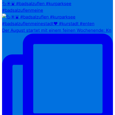
🦆☀️⛲ #badsalzuflen #kurparksee
#badsalzuflenmeine
Der August startet mit einem feinen Wochenende: Kn