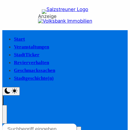
Anzeige
Start
Veranstaltungen
StadtTicker
Revierverhalten
Geschmackssachen
Stadtgeschichte(n)