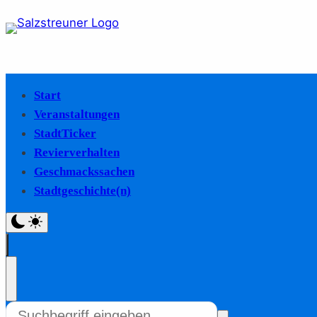
Start
Veranstaltungen
StadtTicker
Revierverhalten
Geschmackssachen
Stadtgeschichte(n)