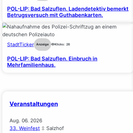
POL-LIP: Bad Salzuflen. Ladendetektiv bemerkt
Betrugsversuch mit Guthabenkarten.
StadtTicker
Anzeige
Klicks:
26
POL-LIP: Bad Salzuflen. Einbruch in
Mehrfamilienhaus.
Veranstaltungen
Aug.
06.
2026
33. Weinfest
Salzhof