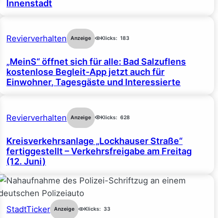
Innenstadt
Revierverhalten
Anzeige
Klicks:
183
„MeinS“ öffnet sich für alle: Bad Salzuflens
kostenlose Begleit-App jetzt auch für
Einwohner, Tagesgäste und Interessierte
Revierverhalten
Anzeige
Klicks:
628
Kreisverkehrsanlage „Lockhauser Straße“
fertiggestellt – Verkehrsfreigabe am Freitag
(12. Juni)
StadtTicker
Anzeige
Klicks:
33