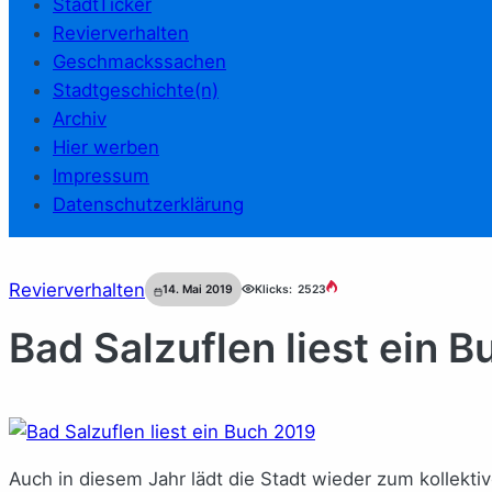
StadtTicker
Revierverhalten
Geschmackssachen
Stadtgeschichte(n)
Archiv
Hier werben
Impressum
Datenschutzerklärung
Revierverhalten
14. Mai 2019
Klicks:
2523
Bad Salzuflen liest ein B
Auch in diesem Jahr lädt die Stadt wieder zum kollektiv