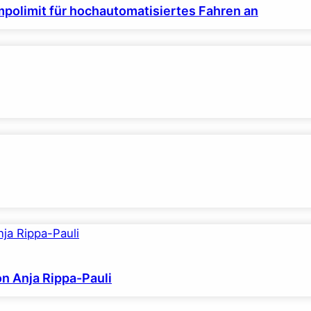
polimit für hochautomatisiertes Fahren an
on Anja Rippa-Pauli