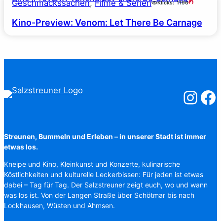
Geschmackssachen
, 
Filme & Serien
Klicks:
1196
Kino-Preview: Venom: Let There Be Carnage
Salzstreuner
Salzst
Streunen, Bummeln und Erleben – in unserer Stadt ist immer
etwas los.
Kneipe und Kino, Kleinkunst und Konzerte, kulinarische
Köstlichkeiten und kulturelle Leckerbissen: Für jeden ist etwas
dabei – Tag für Tag. Der Salzstreuner zeigt euch, wo und wann
was los ist. Von der Langen Straße über Schötmar bis nach
Lockhausen, Wüsten und Ahmsen.