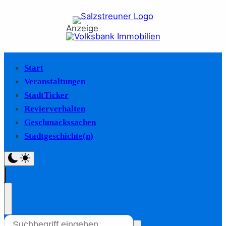
Anzeige
Start
Veranstaltungen
StadtTicker
Revierverhalten
Geschmackssachen
Stadtgeschichte(n)