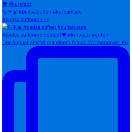
🦆☀️⛲ #badsalzuflen #kurparksee
#badsalzuflenmeine
Der August startet mit einem feinen Wochenende: Kn