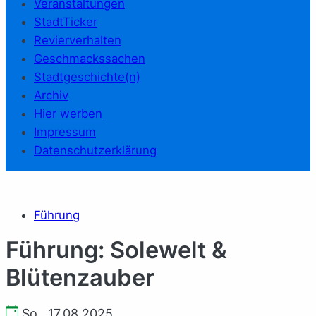
Veranstaltungen
StadtTicker
Revierverhalten
Geschmackssachen
Stadtgeschichte(n)
Archiv
Hier werben
Impressum
Datenschutzerklärung
Führung
Führung: Solewelt &
Blütenzauber
So., 17.08.2025