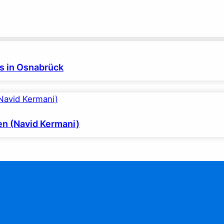
es in Osnabrück
en (Navid Kermani)