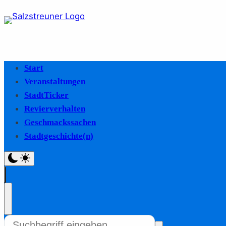
Start
Veranstaltungen
StadtTicker
Revierverhalten
Geschmackssachen
Stadtgeschichte(n)