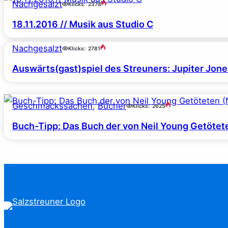
Nachgesalzt
Klicks:
2378
18.11.2016 // Musik aus Studio C
Nachgesalzt
Klicks:
2781
Auswärts(gast)spiel des Streuners: Jupiter Jon
Geschmackssachen
, 
Bücher
Klicks:
2625
Buch-Tipp: Das Buch der von Neil Young Getötet