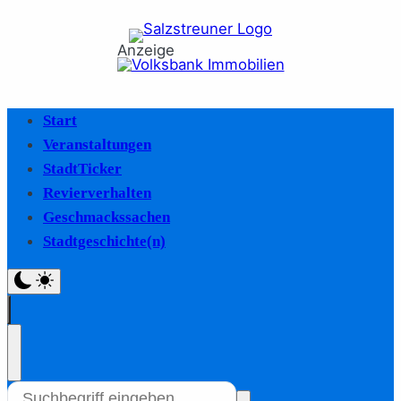
Anzeige
Start
Veranstaltungen
StadtTicker
Revierverhalten
Geschmackssachen
Stadtgeschichte(n)