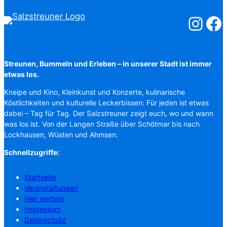
Salzstreuner
Salzst
Streunen, Bummeln und Erleben – in unserer Stadt ist immer
etwas los.
Kneipe und Kino, Kleinkunst und Konzerte, kulinarische
Köstlichkeiten und kulturelle Leckerbissen: Für jeden ist etwas
dabei – Tag für Tag. Der Salzstreuner zeigt euch, wo und wann
was los ist. Von der Langen Straße über Schötmar bis nach
Lockhausen, Wüsten und Ahmsen.
Schnellzugriffe:
Startseite
Veranstaltungen
Hier werben
Impressum
Datenschutz