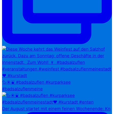
🦆☀️⛲ #badsalzuflen #kurparksee
#badsalzuflenmeine
Der August startet mit einem feinen Wochenende: Kn