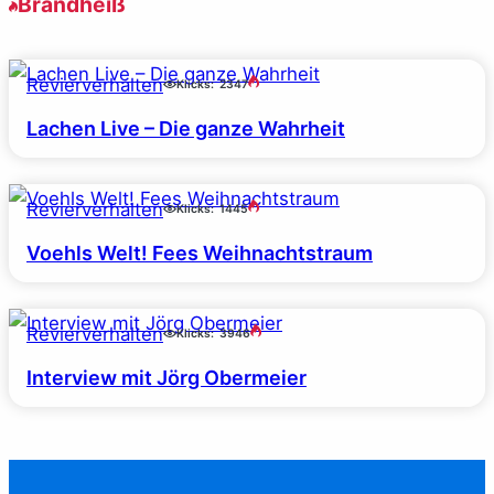
Brandheiß
Revierverhalten
Klicks:
2347
Lachen Live – Die ganze Wahrheit
Revierverhalten
Klicks:
1445
Voehls Welt! Fees Weihnachtstraum
Revierverhalten
Klicks:
3946
Interview mit Jörg Obermeier