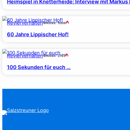
Heimspiel in Knetterheide: Interview mit Markus
Revierverhalten
Klicks:
5008
60 Jahre Lippischer Hof!
Revierverhalten
Klicks:
2783
100 Sekunden für euch …