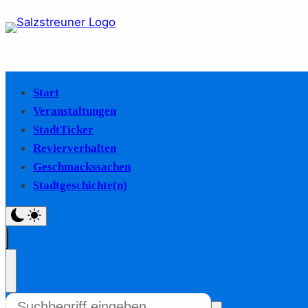
Start
Veranstaltungen
StadtTicker
Revierverhalten
Geschmackssachen
Stadtgeschichte(n)