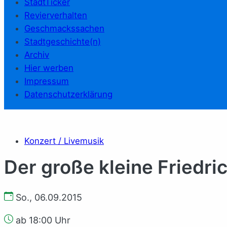
StadtTicker
Revierverhalten
Geschmackssachen
Stadtgeschichte(n)
Archiv
Hier werben
Impressum
Datenschutzerklärung
Konzert / Livemusik
Der große kleine Friedri
So., 06.09.2015
ab 18:00 Uhr