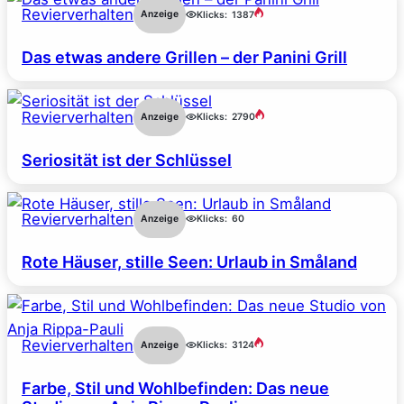
Revierverhalten
Anzeige
Klicks:
1387
Das etwas andere Grillen – der Panini Grill
Revierverhalten
Anzeige
Klicks:
2790
Seriosität ist der Schlüssel
Revierverhalten
Anzeige
Klicks:
60
Rote Häuser, stille Seen: Urlaub in Småland
Revierverhalten
Anzeige
Klicks:
3124
Farbe, Stil und Wohlbefinden: Das neue