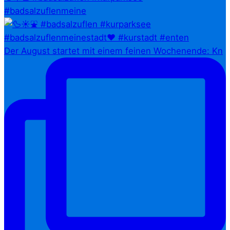
#badsalzuflenmeine
Der August startet mit einem feinen Wochenende: Kn