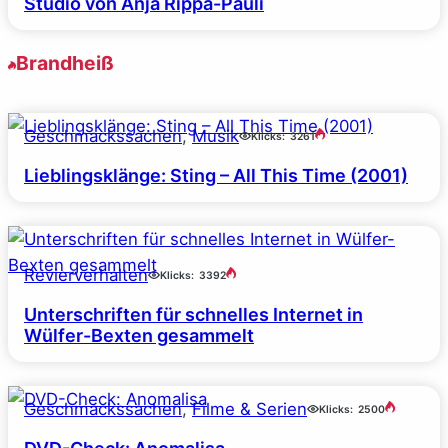
Studio von Anja Rippa-Pauli
Brandheiß
Geschmackssachen
, 
Musik
Klicks:
3261
Lieblingsklänge: Sting – All This Time (2001)
Revierverhalten
Klicks:
3392
Unterschriften für schnelles Internet in
Wülfer-Bexten gesammelt
Geschmackssachen
, 
Filme & Serien
Klicks:
2500