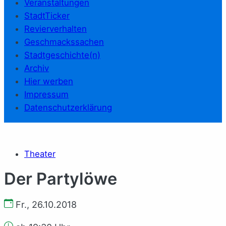
Veranstaltungen
StadtTicker
Revierverhalten
Geschmackssachen
Stadtgeschichte(n)
Archiv
Hier werben
Impressum
Datenschutzerklärung
Theater
Der Partylöwe
Fr., 26.10.2018