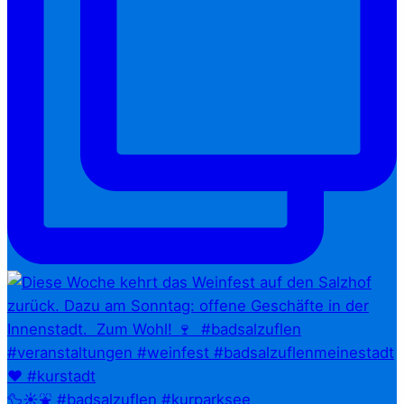
🦆☀️⛲ #badsalzuflen #kurparksee