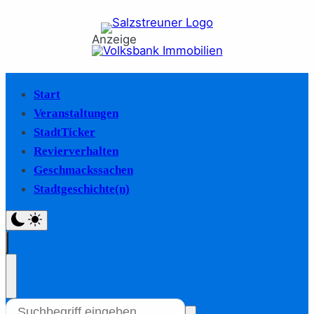
Anzeige
Start
Veranstaltungen
StadtTicker
Revierverhalten
Geschmackssachen
Stadtgeschichte(n)