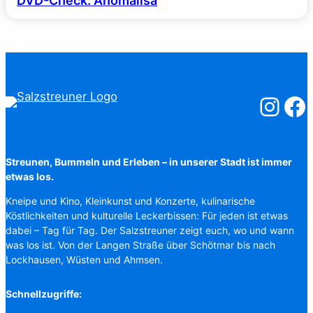
DVD-Check: Anomalisa
Salzstreuner
Salzst
Streunen, Bummeln und Erleben – in unserer Stadt ist immer
etwas los.
Kneipe und Kino, Kleinkunst und Konzerte, kulinarische
Köstlichkeiten und kulturelle Leckerbissen: Für jeden ist etwas
dabei – Tag für Tag. Der Salzstreuner zeigt euch, wo und wann
was los ist. Von der Langen Straße über Schötmar bis nach
Lockhausen, Wüsten und Ahmsen.
Schnellzugriffe: