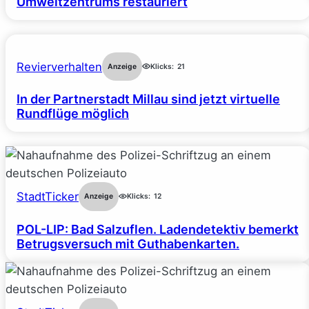
Umweltzentrums restauriert
Revierverhalten
Anzeige
Klicks:
21
In der Partnerstadt Millau sind jetzt virtuelle
Rundflüge möglich
StadtTicker
Anzeige
Klicks:
12
POL-LIP: Bad Salzuflen. Ladendetektiv bemerkt
Betrugsversuch mit Guthabenkarten.