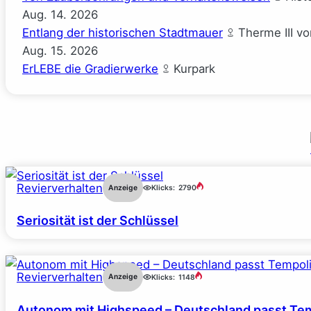
Aug.
14.
2026
Entlang der historischen Stadtmauer
Therme III v
Aug.
15.
2026
ErLEBE die Gradierwerke
Kurpark
Revierverhalten
Anzeige
Klicks:
2790
Seriosität ist der Schlüssel
Revierverhalten
Anzeige
Klicks:
1148
Autonom mit Highspeed – Deutschland passt Tem