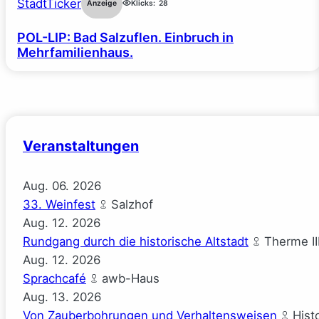
StadtTicker
Anzeige
Klicks:
28
POL-LIP: Bad Salzuflen. Einbruch in
Mehrfamilienhaus.
Veranstaltungen
Aug.
06.
2026
33. Weinfest
Salzhof
Aug.
12.
2026
Rundgang durch die historische Altstadt
Therme II
Aug.
12.
2026
Sprachcafé
awb-Haus
Aug.
13.
2026
Von Zauberbohrungen und Verhaltensweisen
Hist