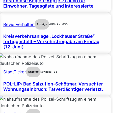
kostenlose Begleit-App jetzt auch für
Einwohner, Tagesgäste und Interessierte
Revierverhalten
Anzeige
Klicks:
630
Kreisverkehrsanlage „Lockhauser Straße“
fertiggestellt – Verkehrsfreigabe am Freitag
(12. Juni)
StadtTicker
Anzeige
Klicks:
38
POL-LIP: Bad Salzuflen-Schötmar. Versuchter
Wohnungseinbruch: Tatverdächtiger verletzt.