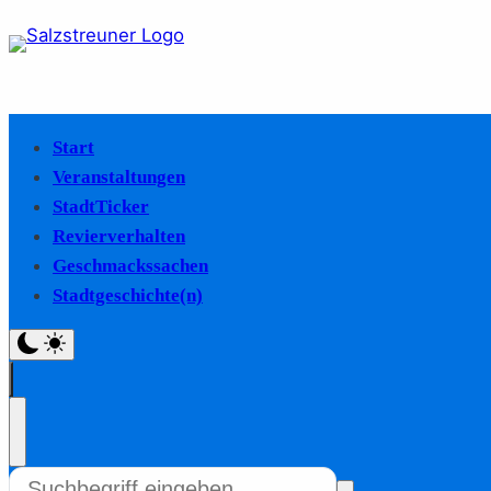
Start
Veranstaltungen
StadtTicker
Revierverhalten
Geschmackssachen
Stadtgeschichte(n)