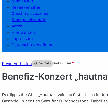
StadtTicker
Revierverhalten
Geschmackssachen
Stadtgeschichte(n)
Archiv
Hier werben
Impressum
Datenschutzerklärung
Revierverhalten
2. Dez. 2013
Klicks:
2906
Benefiz-Konzert „hautna
Der lippische Chor „Hautnah-voice art“ stellt sich in
Gastspiel in der Bad Salzufler Fußgängerzone. Dabei sa