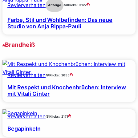
Revierverhalten
Anzeige
Klicks:
3122
Farbe, Stil und Wohlbefinden: Das neue
Studio von Anja Rippa-Pauli
Brandheiß
Revierverhalten
Klicks:
2655
Mit Respekt und Knochenbrüchen: Interview
mit Vitali Ginter
Revierverhalten
Klicks:
2171
Begapinkeln