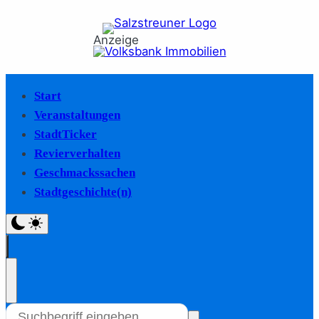
Anzeige
Start
Veranstaltungen
StadtTicker
Revierverhalten
Geschmackssachen
Stadtgeschichte(n)