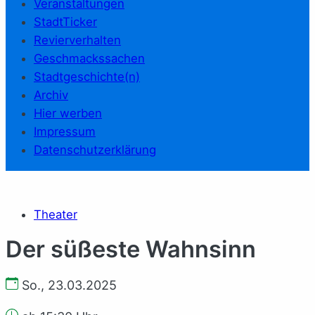
Veranstaltungen
StadtTicker
Revierverhalten
Geschmackssachen
Stadtgeschichte(n)
Archiv
Hier werben
Impressum
Datenschutzerklärung
Theater
Der süßeste Wahnsinn
So., 23.03.2025