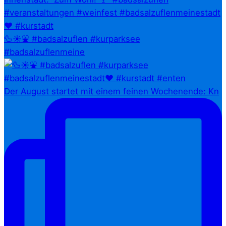
🦆☀️⛲ #badsalzuflen #kurparksee
#badsalzuflenmeine
Der August startet mit einem feinen Wochenende: Kn