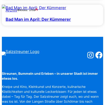
Archiv
Klicks:
3709
Bad Man im April: Der Kümmerer
Salzstreuner
Salzst
Streunen, Bummeln und Erleben – in unserer Stadt ist immer
etwas los.
Kneipe und Kino, Kleinkunst und Konzerte, kulinarische
Köstlichkeiten und kulturelle Leckerbissen: Für jeden ist etwas
dabei – Tag für Tag. Der Salzstreuner zeigt euch, wo und wann
was los ist. Von der Langen Straße über Schötmar bis nach