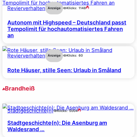
Revierverhalten
Anzeige
Klicks:
1148
Autonom mit Highspeed – Deutschland passt
Tempolimit für hochautomatisiertes Fahren
an
Revierverhalten
Anzeige
Klicks:
60
Rote Häuser, stille Seen: Urlaub in Småland
Brandheiß
Stadtgeschichte(n)
Klicks:
5004
Stadtgeschichte(n): Die Asenburg am
Waldesrand …