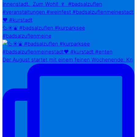
🦆☀️⛲ #badsalzuflen #kurparksee
#badsalzuflenmeine
Der August startet mit einem feinen Wochenende: Kn