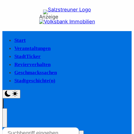
Anzeige
Start
Veranstaltungen
StadtTicker
Revierverhalten
Geschmackssachen
Stadtgeschichte(n)