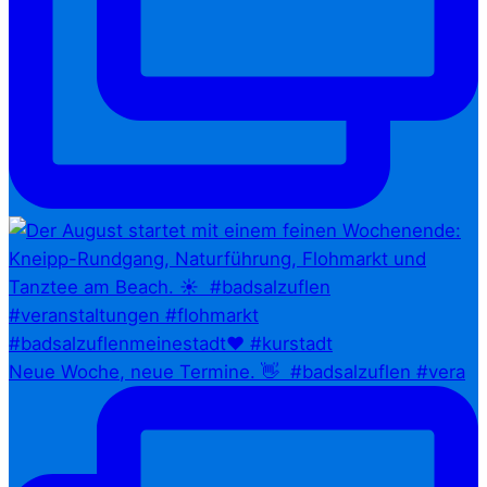
Neue Woche, neue Termine. 👋⁠ ⁠ #badsalzuflen #vera