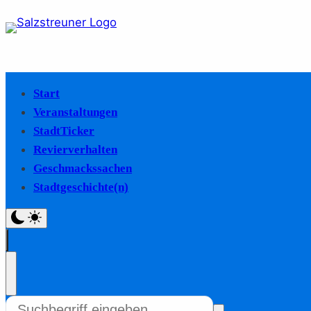
Start
Veranstaltungen
StadtTicker
Revierverhalten
Geschmackssachen
Stadtgeschichte(n)