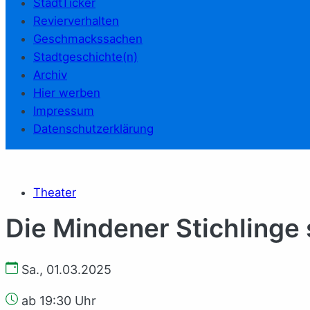
StadtTicker
Revierverhalten
Geschmackssachen
Stadtgeschichte(n)
Archiv
Hier werben
Impressum
Datenschutzerklärung
Theater
Die Mindener Stichlinge 
Sa., 01.03.2025
ab 19:30 Uhr