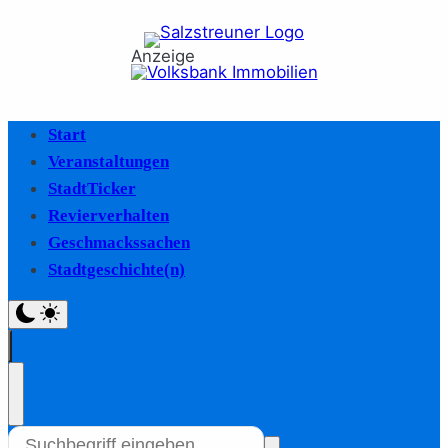
Anzeige
Start
Veranstaltungen
StadtTicker
Revierverhalten
Geschmackssachen
Stadtgeschichte(n)