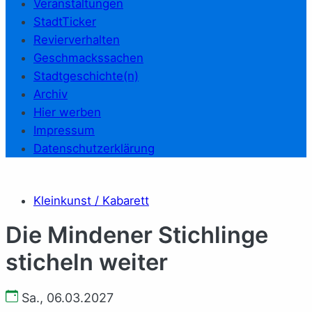
Veranstaltungen
StadtTicker
Revierverhalten
Geschmackssachen
Stadtgeschichte(n)
Archiv
Hier werben
Impressum
Datenschutzerklärung
Kleinkunst / Kabarett
Die Mindener Stichlinge
sticheln weiter
Sa., 06.03.2027