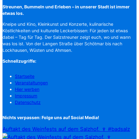
Streunen, Bummeln und Erleben – in unserer Stadt ist immer
etwas los.
Kneipe und Kino, Kleinkunst und Konzerte, kulinarische
Köstlichkeiten und kulturelle Leckerbissen: Für jeden ist etwas
dabei – Tag für Tag. Der Salzstreuner zeigt euch, wo und wann
was los ist. Von der Langen Straße über Schötmar bis nach
Lockhausen, Wüsten und Ahmsen.
Schnellzugriffe:
Startseite
Veranstaltungen
Hier werben
Impressum
Datenschutz
Nichts verpassen: Folge uns auf Social Media!
Auftakt des Weinfests auf dem Salzhof. 🍷 #badsalz