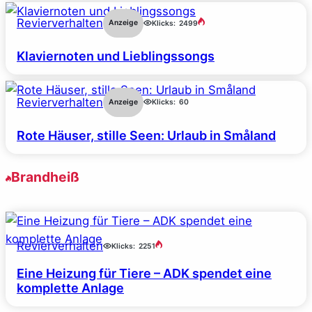
Revierverhalten
Anzeige
Klicks:
2499
Klaviernoten und Lieblingssongs
Revierverhalten
Anzeige
Klicks:
60
Rote Häuser, stille Seen: Urlaub in Småland
Brandheiß
Revierverhalten
Klicks:
2251
Eine Heizung für Tiere – ADK spendet eine
komplette Anlage