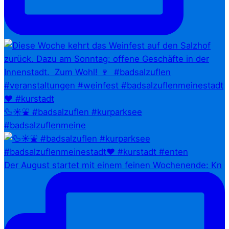
🦆☀️⛲ #badsalzuflen #kurparksee
#badsalzuflenmeine
Der August startet mit einem feinen Wochenende: Kn