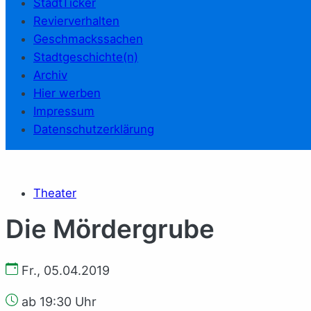
StadtTicker
Revierverhalten
Geschmackssachen
Stadtgeschichte(n)
Archiv
Hier werben
Impressum
Datenschutzerklärung
Theater
Die Mördergrube
Fr., 05.04.2019
ab 19:30 Uhr