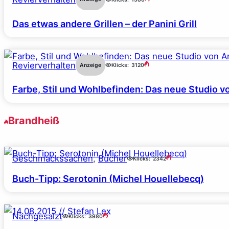
Das etwas andere Grillen – der Panini Grill
Revierverhalten
Anzeige
Klicks:
3120
Farbe, Stil und Wohlbefinden: Das neue Studio v
Brandheiß
Geschmackssachen
, 
Bücher
Klicks:
2342
Buch-Tipp: Serotonin (Michel Houellebecq)
Nachgesalzt
Klicks:
3980