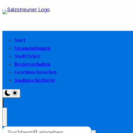
Start
Veranstaltungen
StadtTicker
Revierverhalten
Geschmackssachen
Stadtgeschichte(n)