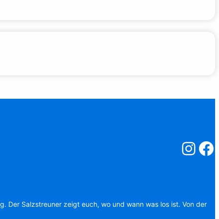
Salzstreuner
Salzst
ag. Der Salzstreuner zeigt euch, wo und wann was los ist. Von der