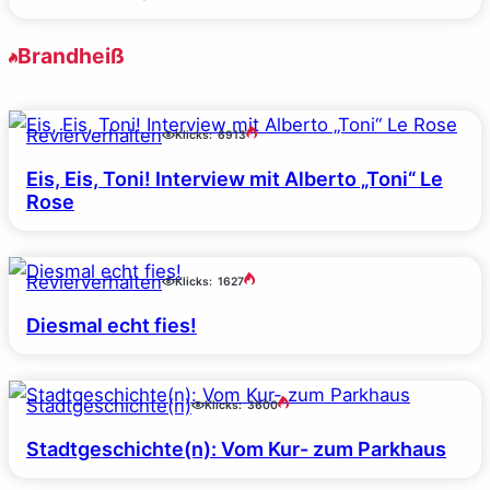
Brandheiß
Revierverhalten
Klicks:
6913
Eis, Eis, Toni! Interview mit Alberto „Toni“ Le
Rose
Revierverhalten
Klicks:
1627
Diesmal echt fies!
Stadtgeschichte(n)
Klicks:
3600
Stadtgeschichte(n): Vom Kur- zum Parkhaus