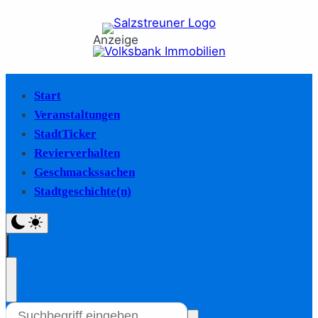
Anzeige
Start
Veranstaltungen
StadtTicker
Revierverhalten
Geschmackssachen
Stadtgeschichte(n)