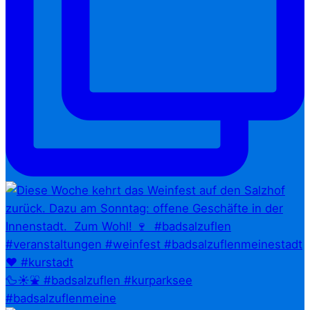
🦆☀️⛲ #badsalzuflen #kurparksee
#badsalzuflenmeine