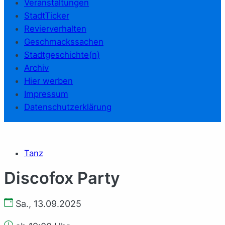
Veranstaltungen
StadtTicker
Revierverhalten
Geschmackssachen
Stadtgeschichte(n)
Archiv
Hier werben
Impressum
Datenschutzerklärung
Tanz
Discofox Party
Sa., 13.09.2025