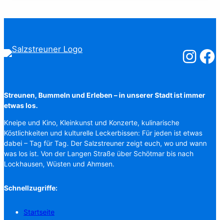
Salzstreuner
Salzst
Streunen, Bummeln und Erleben – in unserer Stadt ist immer
etwas los.
Kneipe und Kino, Kleinkunst und Konzerte, kulinarische
Köstlichkeiten und kulturelle Leckerbissen: Für jeden ist etwas
dabei – Tag für Tag. Der Salzstreuner zeigt euch, wo und wann
was los ist. Von der Langen Straße über Schötmar bis nach
Lockhausen, Wüsten und Ahmsen.
Schnellzugriffe:
Startseite