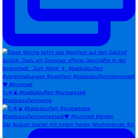
🦆☀️⛲ #badsalzuflen #kurparksee
#badsalzuflenmeine
Der August startet mit einem feinen Wochenende: Kn