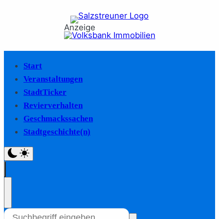
Anzeige
Start
Veranstaltungen
StadtTicker
Revierverhalten
Geschmackssachen
Stadtgeschichte(n)