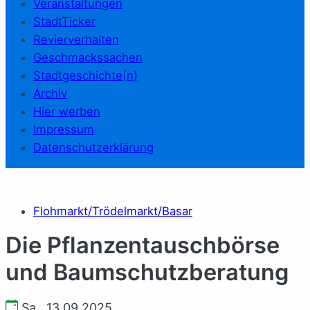
Veranstaltungen
StadtTicker
Revierverhalten
Geschmackssachen
Stadtgeschichte(n)
Archiv
Hier werben
Impressum
Datenschutzerklärung
Flohmarkt/Trödelmarkt/Basar
Die Pflanzentauschbörse
und Baumschutzberatung
Sa., 13.09.2025