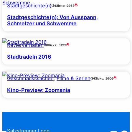
Stadtgeschichte(n)
Klicks:
2963
Stadtgeschichte(n): Von Ausspann,
Schmelzer und Schwemme
Revierverhalten
Klicks:
3199
Stadtradeln 2016
Geschmackssachen
, 
Filme & Serien
Klicks:
2606
Kino-Preview: Zoomania