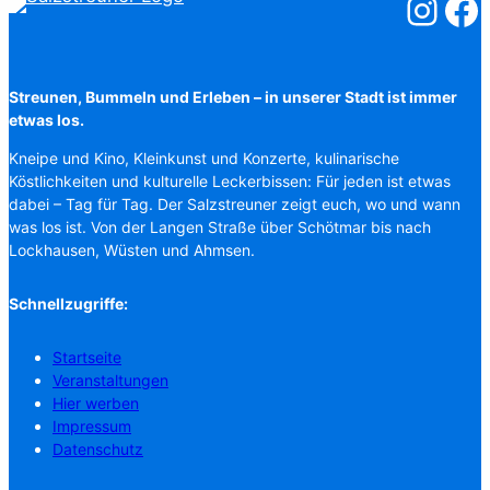
Salzstreuner
Salzst
Streunen, Bummeln und Erleben – in unserer Stadt ist immer
etwas los.
Kneipe und Kino, Kleinkunst und Konzerte, kulinarische
Köstlichkeiten und kulturelle Leckerbissen: Für jeden ist etwas
dabei – Tag für Tag. Der Salzstreuner zeigt euch, wo und wann
was los ist. Von der Langen Straße über Schötmar bis nach
Lockhausen, Wüsten und Ahmsen.
Schnellzugriffe:
Startseite
Veranstaltungen
Hier werben
Impressum
Datenschutz