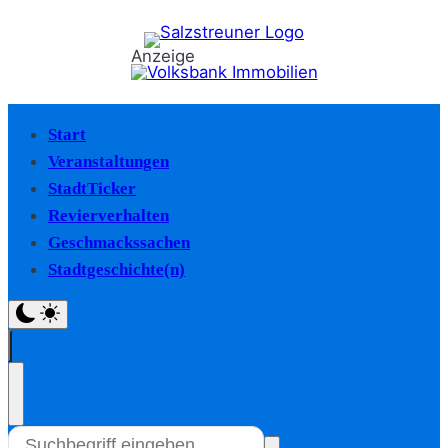
Anzeige
Start
Veranstaltungen
StadtTicker
Revierverhalten
Geschmackssachen
Stadtgeschichte(n)