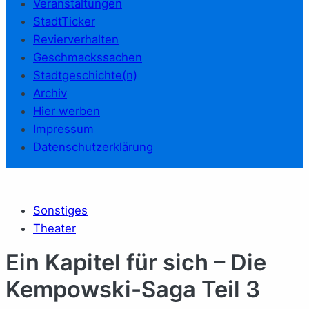
Veranstaltungen
StadtTicker
Revierverhalten
Geschmackssachen
Stadtgeschichte(n)
Archiv
Hier werben
Impressum
Datenschutzerklärung
Sonstiges
Theater
Ein Kapitel für sich – Die
Kempowski-Saga Teil 3