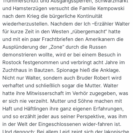
Trümmerschutt und Ausgangssperren, Schwarzmarkt
und Hamsterzügen versucht die Familie Kempowski
nach dem Krieg die bürgerliche Kontinuität
wiederherzustellen. Nachdem der Ich –Erzähler Walter
für kurze Zeit in den Westen „rübergemacht“ hatte
und mit ein paar Frachtbriefen den Amerikanern die
Ausplünderung der „Zone“ durch die Russen
demonstrieren wollte, wird er bei einem Besuch in
Rostock festgenommen und verbringt acht Jahre im
Zuchthaus in Bautzen. Spionage hieß die Anklage.
Nicht nur Walter, sondern auch Bruder Robert wird
verhaftet und schließlich sogar die Mutter. Walter
hatte ihre Mitwisserschaft im Verhör zugegeben, was
er sich nie verzeiht. Mutter und Söhne machen mit
Haft und Häftlingen ihre ganz eigenen Erfahrungen,
und so erzählt jeder aus seiner Perspektive, was ihm
in der Welt der Eingeschlossenen wider-fahren ist.
Und dennoch: Bei allem Leid zeigt sich der lakonische