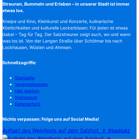
Streunen, Bummeln und Erleben – in unserer Stadt ist immer
etwas los.
Kneipe und Kino, Kleinkunst und Konzerte, kulinarische
Köstlichkeiten und kulturelle Leckerbissen: Für jeden ist etwas
dabei – Tag für Tag. Der Salzstreuner zeigt euch, wo und wann
was los ist. Von der Langen Straße über Schötmar bis nach
Lockhausen, Wüsten und Ahmsen.
Schnellzugriffe:
Startseite
Veranstaltungen
Hier werben
Impressum
Datenschutz
Nichts verpassen: Folge uns auf Social Media!
Auftakt des Weinfests auf dem Salzhof. 🍷 #badsalz