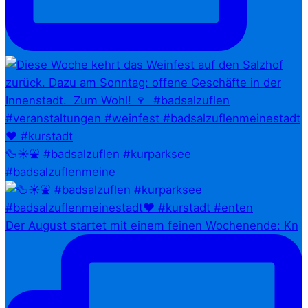
🦆☀️⛲ #badsalzuflen #kurparksee
#badsalzuflenmeine
Der August startet mit einem feinen Wochenende: Kn