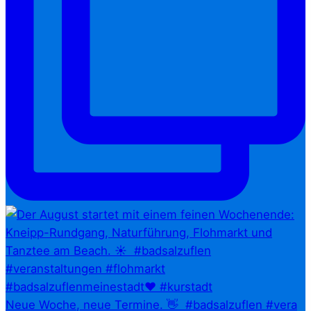
Neue Woche, neue Termine. 👋⁠ ⁠ #badsalzuflen #vera