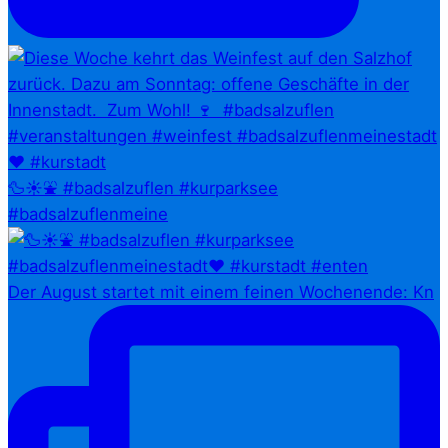
🦆☀️⛲ #badsalzuflen #kurparksee
#badsalzuflenmeine
Der August startet mit einem feinen Wochenende: Kn