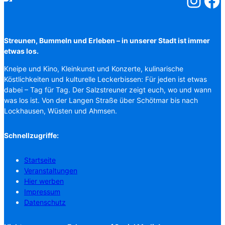
Salzstreuner
Salzst
Streunen, Bummeln und Erleben – in unserer Stadt ist immer
etwas los.
Kneipe und Kino, Kleinkunst und Konzerte, kulinarische
Köstlichkeiten und kulturelle Leckerbissen: Für jeden ist etwas
dabei – Tag für Tag. Der Salzstreuner zeigt euch, wo und wann
was los ist. Von der Langen Straße über Schötmar bis nach
Lockhausen, Wüsten und Ahmsen.
Schnellzugriffe:
Startseite
Veranstaltungen
Hier werben
Impressum
Datenschutz