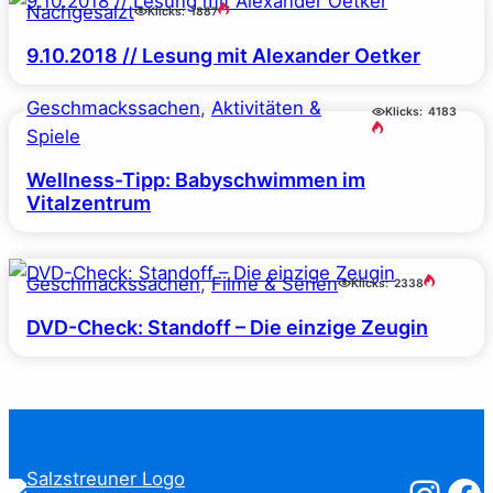
Nachgesalzt
Klicks:
1887
9.10.2018 // Lesung mit Alexander Oetker
Geschmackssachen
, 
Aktivitäten &
Klicks:
4183
Spiele
Wellness-Tipp: Babyschwimmen im
Vitalzentrum
Geschmackssachen
, 
Filme & Serien
Klicks:
2338
DVD-Check: Standoff – Die einzige Zeugin