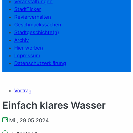
Veranstaltungen
StadtTicker
Revierverhalten
Geschmackssachen
Stadtgeschichte(n)
Archiv
Hier werben
Impressum
Datenschutzerklärung
Vortrag
Einfach klares Wasser
Mi., 29.05.2024