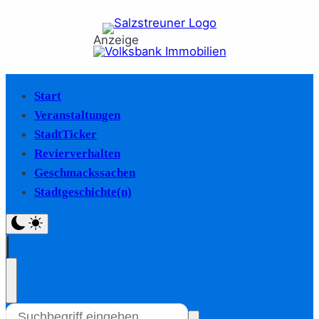
Anzeige
Start
Veranstaltungen
StadtTicker
Revierverhalten
Geschmackssachen
Stadtgeschichte(n)