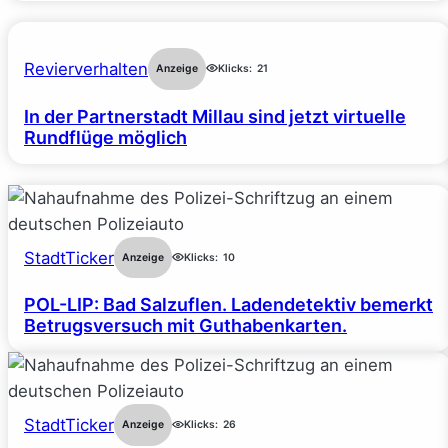
Revierverhalten
Anzeige
Klicks:
21
In der Partnerstadt Millau sind jetzt virtuelle
Rundflüge möglich
StadtTicker
Anzeige
Klicks:
10
POL-LIP: Bad Salzuflen. Ladendetektiv bemerkt
Betrugsversuch mit Guthabenkarten.
StadtTicker
Anzeige
Klicks:
26