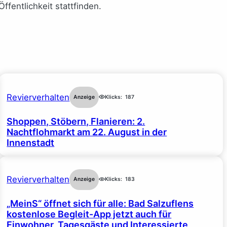
fentlichkeit stattfinden.
Revierverhalten
Anzeige
Klicks:
187
Shoppen, Stöbern, Flanieren: 2.
Nachtflohmarkt am 22. August in der
Innenstadt
Revierverhalten
Anzeige
Klicks:
183
„MeinS“ öffnet sich für alle: Bad Salzuflens
kostenlose Begleit-App jetzt auch für
Einwohner, Tagesgäste und Interessierte