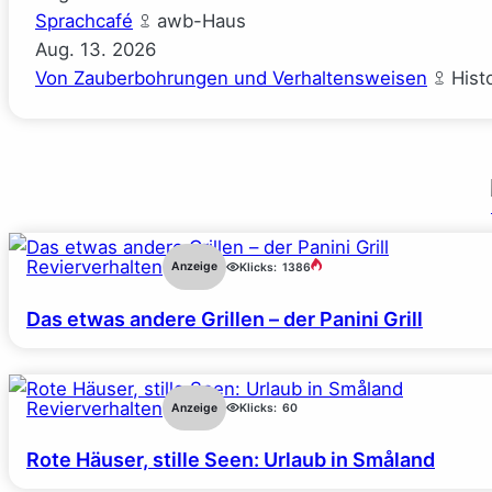
Sprachcafé
awb-Haus
Aug.
13.
2026
Von Zauberbohrungen und Verhaltensweisen
Hist
Revierverhalten
Anzeige
Klicks:
1386
Das etwas andere Grillen – der Panini Grill
Revierverhalten
Anzeige
Klicks:
60
Rote Häuser, stille Seen: Urlaub in Småland