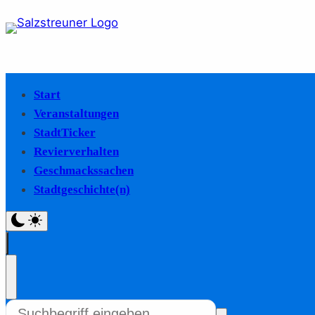
Start
Veranstaltungen
StadtTicker
Revierverhalten
Geschmackssachen
Stadtgeschichte(n)