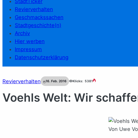
StadtTicker
Revierverhalten
Geschmackssachen
Stadtgeschichte(n)
Archiv
Hier werben
Impressum
Datenschutzerklärung
Revierverhalten
16. Feb. 2016
Klicks:
5381
Voehls Welt: Wir schaffe
Von Uwe Voeh