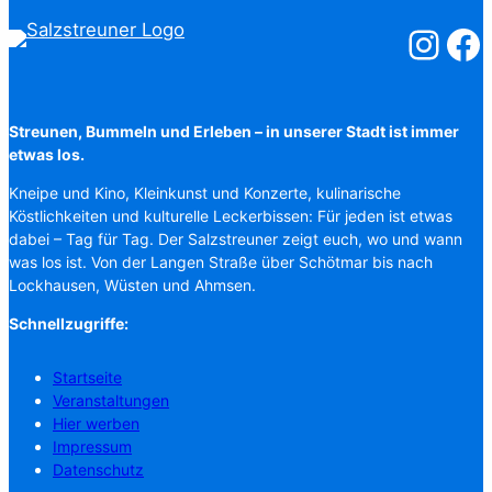
Salzstreuner
Salzst
Streunen, Bummeln und Erleben – in unserer Stadt ist immer
etwas los.
Kneipe und Kino, Kleinkunst und Konzerte, kulinarische
Köstlichkeiten und kulturelle Leckerbissen: Für jeden ist etwas
dabei – Tag für Tag. Der Salzstreuner zeigt euch, wo und wann
was los ist. Von der Langen Straße über Schötmar bis nach
Lockhausen, Wüsten und Ahmsen.
Schnellzugriffe:
Startseite
Veranstaltungen
Hier werben
Impressum
Datenschutz