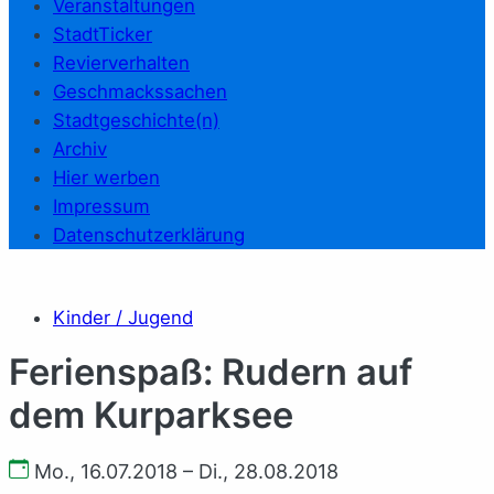
Veranstaltungen
StadtTicker
Revierverhalten
Geschmackssachen
Stadtgeschichte(n)
Archiv
Hier werben
Impressum
Datenschutzerklärung
Kinder / Jugend
Ferienspaß: Rudern auf
dem Kurparksee
Mo., 16.07.2018 – Di., 28.08.2018