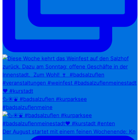
🦆☀️⛲ #badsalzuflen #kurparksee
#badsalzuflenmeine
Der August startet mit einem feinen Wochenende: Kn