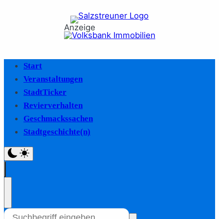
Anzeige
Start
Veranstaltungen
StadtTicker
Revierverhalten
Geschmackssachen
Stadtgeschichte(n)