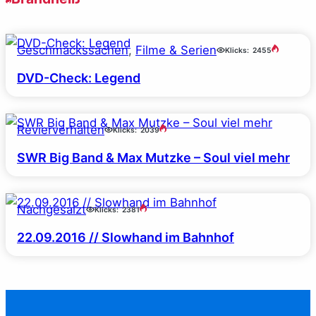
Geschmackssachen
, 
Filme & Serien
Klicks:
2455
DVD-Check: Legend
Revierverhalten
Klicks:
2039
SWR Big Band & Max Mutzke – Soul viel mehr
Nachgesalzt
Klicks:
2381
22.09.2016 // Slowhand im Bahnhof