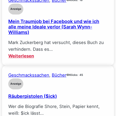
Geschmackssachen
, 
Bücher
–
Klicks:
16
Reine
Anzeige
Verhandlungssache
Mein Traumjob bei Facebook und wie ich
(Elle
alle meine Ideale verlor (Sarah Wynn-
Kennedy)
Williams)
Mark Zuckerberg hat versucht, dieses Buch zu
verhindern. Dass es…
:
Weiterlesen
Mein
Traumjob
Geschmackssachen
, 
Bücher
bei
Klicks:
45
Facebook
Anzeige
und
Räuberpistolen ($ick)
wie
ich
Wer die Biografie Shore, Stein, Papier kennt,
alle
weiß: $ick lässt…