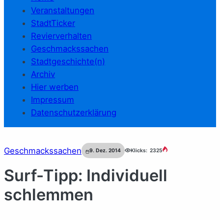
Veranstaltungen
StadtTicker
Revierverhalten
Geschmackssachen
Stadtgeschichte(n)
Archiv
Hier werben
Impressum
Datenschutzerklärung
Geschmackssachen
9. Dez. 2014
Klicks:
2325
Surf-Tipp: Individuell
schlemmen