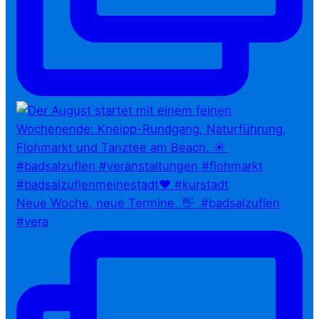
Neue Woche, neue Termine. 👋⁠ ⁠ #badsalzuflen
#vera