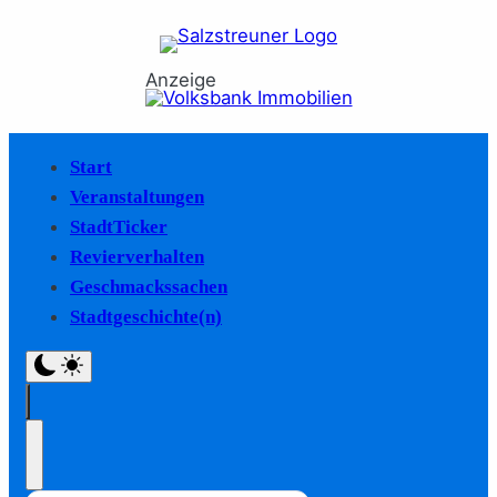
Anzeige
Start
Veranstaltungen
StadtTicker
Revierverhalten
Geschmackssachen
Stadtgeschichte(n)