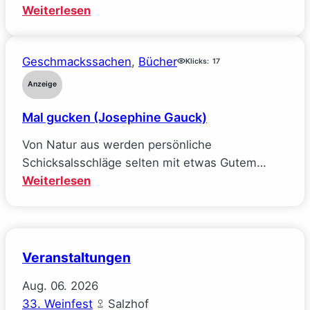
meine
:
Weiterlesen
Ideale
Räuberpistolen
verlor
($ick)
(Sarah
Geschmackssachen
, 
Bücher
Klicks:
17
Wynn-
Anzeige
Williams)
Mal gucken (Josephine Gauck)
Von Natur aus werden persönliche
Schicksalsschläge selten mit etwas Gutem…
:
Weiterlesen
Mal
gucken
(Josephine
Gauck)
Veranstaltungen
Aug.
06.
2026
33. Weinfest
Salzhof