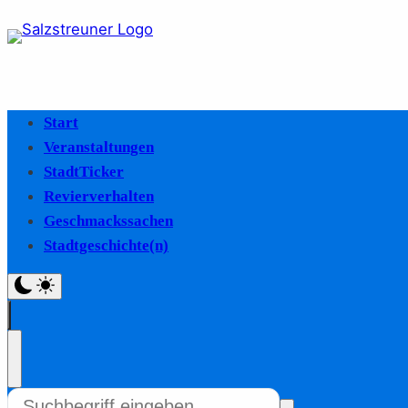
Start
Veranstaltungen
StadtTicker
Revierverhalten
Geschmackssachen
Stadtgeschichte(n)