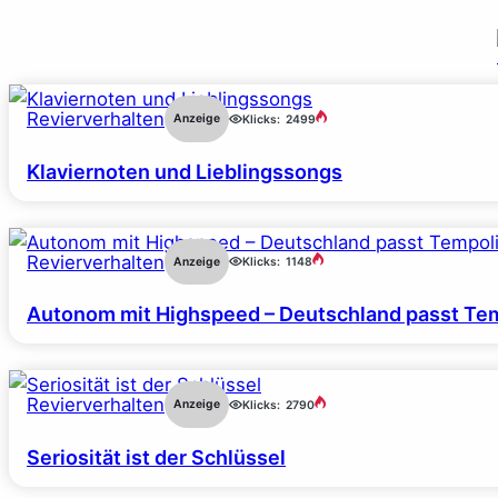
Revierverhalten
Anzeige
Klicks:
2499
Klaviernoten und Lieblingssongs
Revierverhalten
Anzeige
Klicks:
1148
Autonom mit Highspeed – Deutschland passt Tem
Revierverhalten
Anzeige
Klicks:
2790
Seriosität ist der Schlüssel