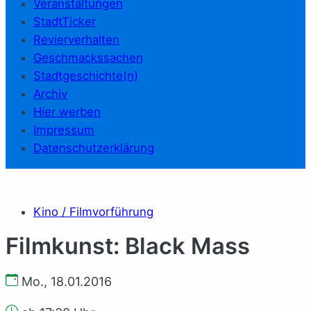
Veranstaltungen
StadtTicker
Revierverhalten
Geschmackssachen
Stadtgeschichte(n)
Archiv
Hier werben
Impressum
Datenschutzerklärung
Kino / Filmvorführung
Filmkunst: Black Mass
Mo., 18.01.2016