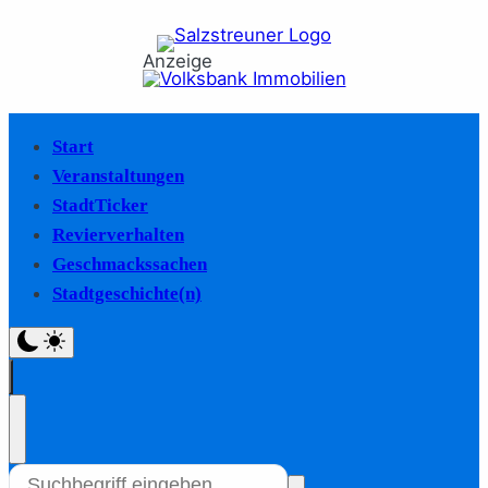
Anzeige
Start
Veranstaltungen
StadtTicker
Revierverhalten
Geschmackssachen
Stadtgeschichte(n)