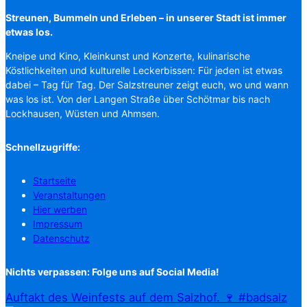
Streunen, Bummeln und Erleben – in unserer Stadt ist immer
etwas los.
Kneipe und Kino, Kleinkunst und Konzerte, kulinarische
Köstlichkeiten und kulturelle Leckerbissen: Für jeden ist etwas
dabei – Tag für Tag. Der Salzstreuner zeigt euch, wo und wann
was los ist. Von der Langen Straße über Schötmar bis nach
Lockhausen, Wüsten und Ahmsen.
Schnellzugriffe:
Startseite
Veranstaltungen
Hier werben
Impressum
Datenschutz
Nichts verpassen: Folge uns auf Social Media!
Auftakt des Weinfests auf dem Salzhof. 🍷 #badsalz