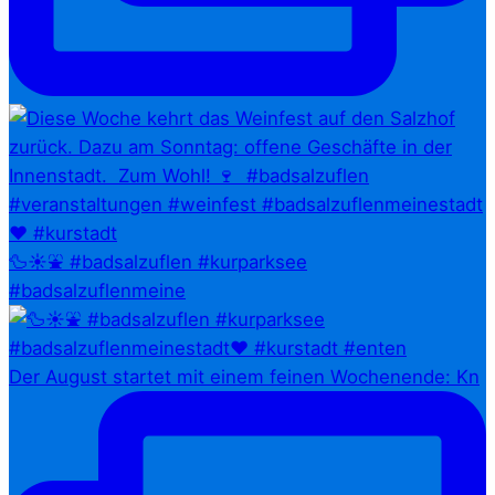
🦆☀️⛲ #badsalzuflen #kurparksee
#badsalzuflenmeine
Der August startet mit einem feinen Wochenende: Kn