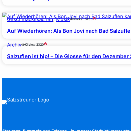
Geschmackssachen
, 
Musik
Klicks:
5285
Auf Wiederhören: Als Bon Jovi nach Bad Salzufl
Archiv
Klicks:
2320
Salzuflen ist hip! – Die Glosse für den Dezember
Streunen, Bummeln und Erleben – in unserer Stadt ist immer etw