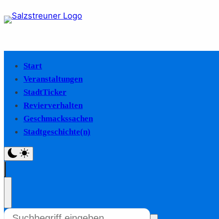
Start
Veranstaltungen
StadtTicker
Revierverhalten
Geschmackssachen
Stadtgeschichte(n)