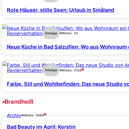
Rote Häuser, stille Seen: Urlaub in Småland
Revierverhalten
Anzeige
Klicks:
54
Neue Küche in Bad Salzuflen: Wo aus Wohnraum 
Revierverhalten
Anzeige
Klicks:
3124
Farbe, Stil und Wohlbefinden: Das neue Studio v
Brandheiß
Archiv
Klicks:
3482
Bad Beauty im April: Kerstin