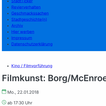
StadtTicker
Revierverhalten
Geschmackssachen
Stadtgeschichte(n)
Archiv
Hier werben
Impressum
Datenschutzerklärung
Kino / Filmvorführung
Filmkunst: Borg/McEnroe
Mo., 22.01.2018
ab 17:30 Uhr