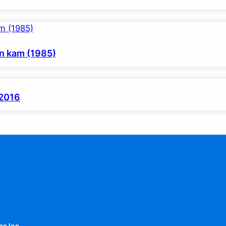
en kam (1985)
 2016
as los.