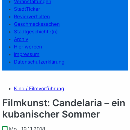
Veranstaltungen
StadtTicker
Revierverhalten
Geschmackssachen
Stadtgeschichte(n)
Archiv
Hier werben
Impressum
Datenschutzerklärung
Kino / Filmvorführung
Filmkunst: Candelaria – ein
kubanischer Sommer
Mo., 19.11.2018