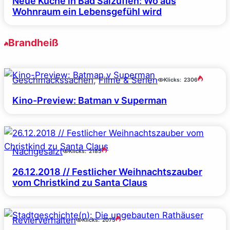
Neue Küche in Bad Salzuflen: Wo aus
Wohnraum ein Lebensgefühl wird
Brandheiß
Geschmackssachen
, 
Filme & Serien
Klicks:
2306
Kino-Preview: Batman v Superman
Nachgesalzt
Klicks:
2185
26.12.2018 // Festlicher Weihnachtszauber
vom Christkind zu Santa Claus
Revierverhalten
Klicks:
2075