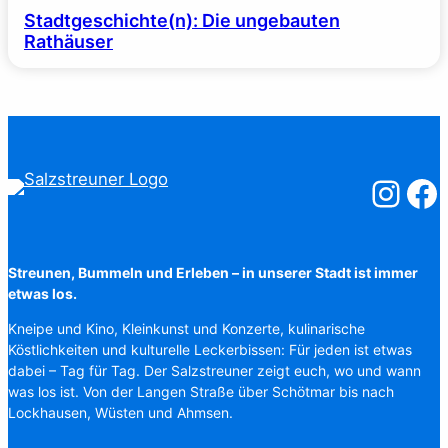
Stadtgeschichte(n): Die ungebauten
Rathäuser
Salzstreuner
Salzst
Streunen, Bummeln und Erleben – in unserer Stadt ist immer
etwas los.
Kneipe und Kino, Kleinkunst und Konzerte, kulinarische
Köstlichkeiten und kulturelle Leckerbissen: Für jeden ist etwas
dabei – Tag für Tag. Der Salzstreuner zeigt euch, wo und wann
was los ist. Von der Langen Straße über Schötmar bis nach
Lockhausen, Wüsten und Ahmsen.