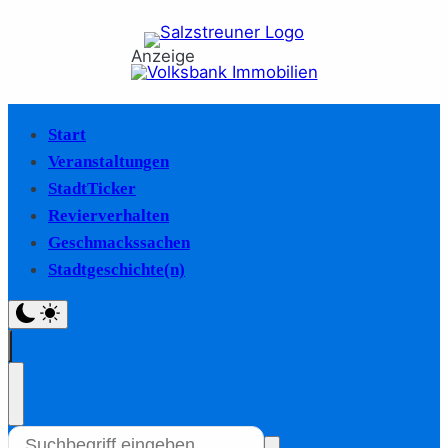
Anzeige
Start
Veranstaltungen
StadtTicker
Revierverhalten
Geschmackssachen
Stadtgeschichte(n)