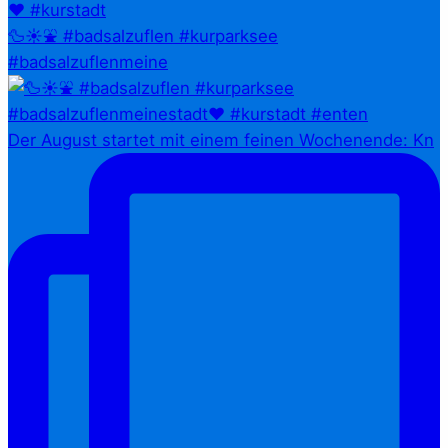
🦆☀️⛲ #badsalzuflen #kurparksee
#badsalzuflenmeine
Der August startet mit einem feinen Wochenende: Kn