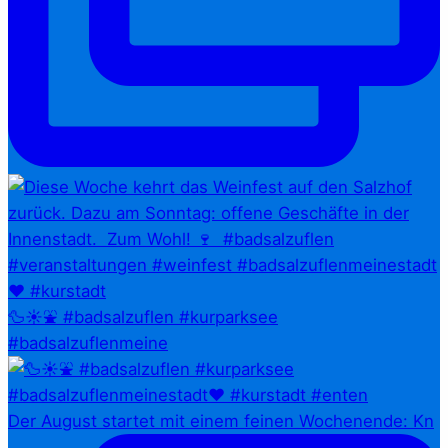
🦆☀️⛲ #badsalzuflen #kurparksee
#badsalzuflenmeine
Der August startet mit einem feinen Wochenende: Kn