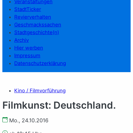
Veranstaltungen
StadtTicker
Revierverhalten
Geschmackssachen
Stadtgeschichte(n)
Archiv
Hier werben
Impressum
Datenschutzerklärung
Kino / Filmvorführung
Filmkunst: Deutschland.
Mo., 24.10.2016