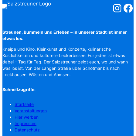
Salzstreuner
Salzst
Streunen, Bummeln und Erleben – in unserer Stadt ist immer
etwas los.
Kneipe und Kino, Kleinkunst und Konzerte, kulinarische
Köstlichkeiten und kulturelle Leckerbissen: Für jeden ist etwas
dabei – Tag für Tag. Der Salzstreuner zeigt euch, wo und wann
was los ist. Von der Langen Straße über Schötmar bis nach
Lockhausen, Wüsten und Ahmsen.
Schnellzugriffe:
Startseite
Veranstaltungen
Hier werben
Impressum
Datenschutz