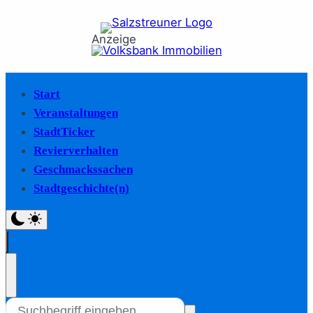
Anzeige
Start
Veranstaltungen
StadtTicker
Revierverhalten
Geschmackssachen
Stadtgeschichte(n)