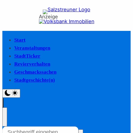
Anzeige
Start
Veranstaltungen
StadtTicker
Revierverhalten
Geschmackssachen
Stadtgeschichte(n)