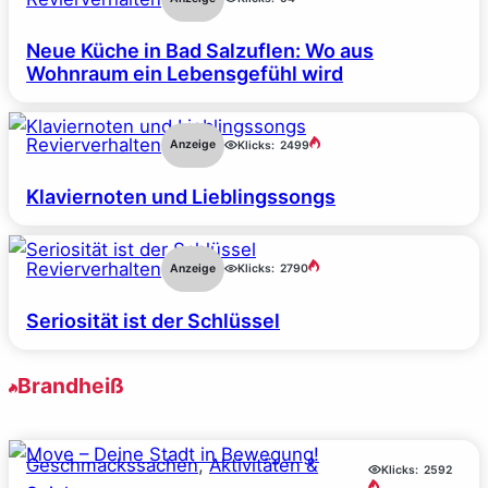
Neue Küche in Bad Salzuflen: Wo aus
Wohnraum ein Lebensgefühl wird
Revierverhalten
Anzeige
Klicks:
2499
Klaviernoten und Lieblingssongs
Revierverhalten
Anzeige
Klicks:
2790
Seriosität ist der Schlüssel
Brandheiß
Geschmackssachen
, 
Aktivitäten &
Klicks:
2592