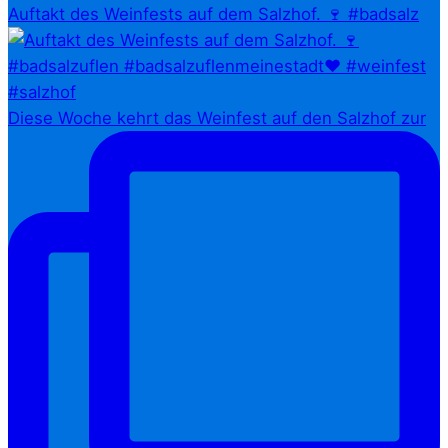
Auftakt des Weinfests auf dem Salzhof. 🍷 #badsalz
Diese Woche kehrt das Weinfest auf den Salzhof zur