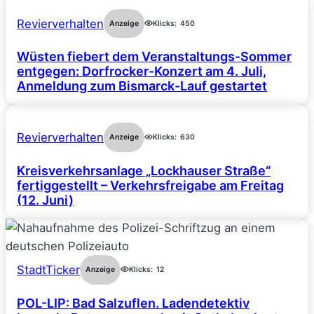
Revierverhalten
Anzeige
Klicks:
450
Wüsten fiebert dem Veranstaltungs-Sommer
entgegen: Dorfrocker-Konzert am 4. Juli,
Anmeldung zum Bismarck-Lauf gestartet
Revierverhalten
Anzeige
Klicks:
630
Kreisverkehrsanlage „Lockhauser Straße“
fertiggestellt – Verkehrsfreigabe am Freitag
(12. Juni)
StadtTicker
Anzeige
Klicks:
12
POL-LIP: Bad Salzuflen. Ladendetektiv