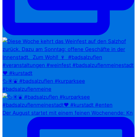
🦆☀️⛲ #badsalzuflen #kurparksee
#badsalzuflenmeine
Der August startet mit einem feinen Wochenende: Kn