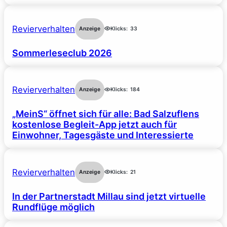
Revierverhalten
Anzeige
Klicks:
33
Sommerleseclub 2026
Revierverhalten
Anzeige
Klicks:
184
„MeinS“ öffnet sich für alle: Bad Salzuflens
kostenlose Begleit-App jetzt auch für
Einwohner, Tagesgäste und Interessierte
Revierverhalten
Anzeige
Klicks:
21
In der Partnerstadt Millau sind jetzt virtuelle
Rundflüge möglich