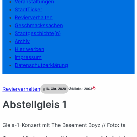
Veranstaltungen
StadtTicker
Revierverhalten
Geschmackssachen
Stadtgeschichte(n)
Archiv
Hier werben
Impressum
Datenschutzerklärung
Revierverhalten
16. Okt. 2020
Klicks:
2003
Abstellgleis 1
Gleis-1-Konzert mit The Basement Boyz // Foto: ta