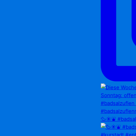
🦆☀️⛲ #badsal