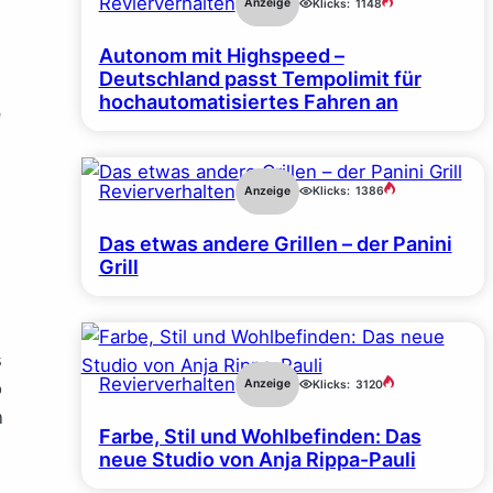
Revierverhalten
Anzeige
Klicks:
1148
Autonom mit Highspeed –
Deutschland passt Tempolimit für
hochautomatisiertes Fahren an
e
Revierverhalten
Anzeige
Klicks:
1386
Das etwas andere Grillen – der Panini
Grill
s
Revierverhalten
Anzeige
Klicks:
3120
o
n
Farbe, Stil und Wohlbefinden: Das
neue Studio von Anja Rippa-Pauli