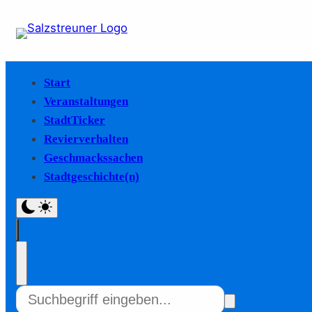
Start
Veranstaltungen
StadtTicker
Revierverhalten
Geschmackssachen
Stadtgeschichte(n)