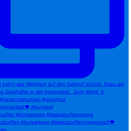
zuflen #kurparksee #badsalzuflenmeine