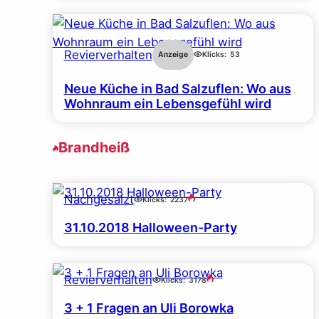
Revierverhalten
Anzeige
Klicks:
53
Neue Küche in Bad Salzuflen: Wo aus
Wohnraum ein Lebensgefühl wird
Brandheiß
Nachgesalzt
Klicks:
2237
31.10.2018 Halloween-Party
Revierverhalten
Klicks:
3178
3 + 1 Fragen an Uli Borowka