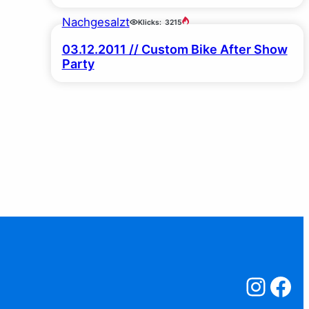
Nachgesalzt
Klicks:
3215
03.12.2011 // Custom Bike After Show
Party
Salzstreuner a
Salzstreu