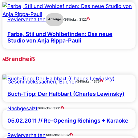
Revierverhalten
Anzeige
Klicks:
3122
Farbe, Stil und Wohlbefinden: Das neue
Studio von Anja Rippa-Pauli
Brandheiß
Geschmackssachen
, 
Bücher
Klicks:
1375
Buch-Tipp: Der Halbbart (Charles Lewinsky)
Nachgesalzt
Klicks:
3721
05.02.2011 // Re-Opening Richings + Karaoke
Revierverhalten
Klicks:
5662