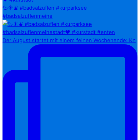
🦆☀️⛲ #badsalzuflen #kurparksee
#badsalzuflenmeine
Der August startet mit einem feinen Wochenende: Kn