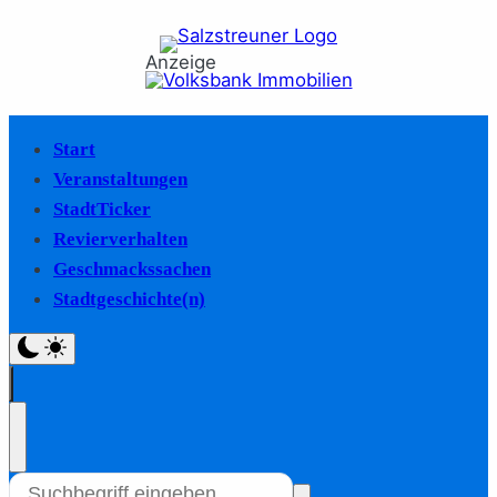
Anzeige
Start
Veranstaltungen
StadtTicker
Revierverhalten
Geschmackssachen
Stadtgeschichte(n)