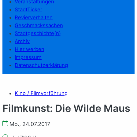
Veranstaltungen
StadtTicker
Revierverhalten
Geschmackssachen
Stadtgeschichte(n)
Archiv
Hier werben
Impressum
Datenschutzerklärung
Kino / Filmvorführung
Filmkunst: Die Wilde Maus
Mo., 24.07.2017