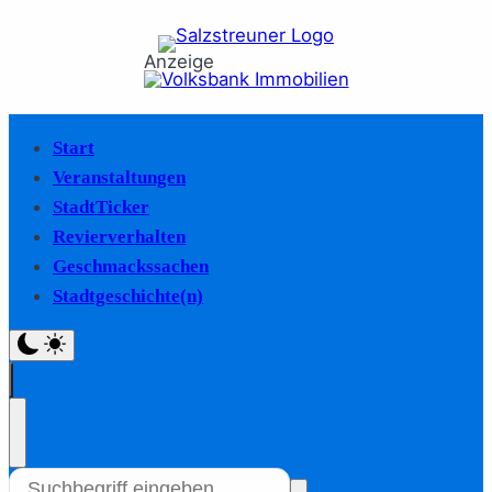
Anzeige
Start
Veranstaltungen
StadtTicker
Revierverhalten
Geschmackssachen
Stadtgeschichte(n)