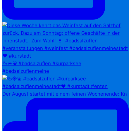
🦆☀️⛲ #badsalzuflen #kurparksee
#badsalzuflenmeine
Der August startet mit einem feinen Wochenende: Kn