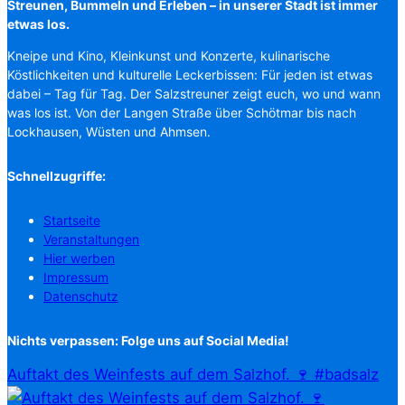
Streunen, Bummeln und Erleben – in unserer Stadt ist immer
etwas los.
Kneipe und Kino, Kleinkunst und Konzerte, kulinarische
Köstlichkeiten und kulturelle Leckerbissen: Für jeden ist etwas
dabei – Tag für Tag. Der Salzstreuner zeigt euch, wo und wann
was los ist. Von der Langen Straße über Schötmar bis nach
Lockhausen, Wüsten und Ahmsen.
Schnellzugriffe:
Startseite
Veranstaltungen
Hier werben
Impressum
Datenschutz
Nichts verpassen: Folge uns auf Social Media!
Auftakt des Weinfests auf dem Salzhof. 🍷 #badsalz