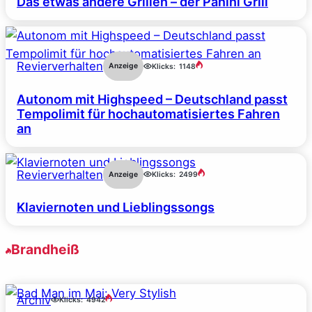
Das etwas andere Grillen – der Panini Grill
Revierverhalten
Anzeige
Klicks:
1148
Autonom mit Highspeed – Deutschland passt
Tempolimit für hochautomatisiertes Fahren
an
Revierverhalten
Anzeige
Klicks:
2499
Klaviernoten und Lieblingssongs
Brandheiß
Archiv
Klicks:
4942