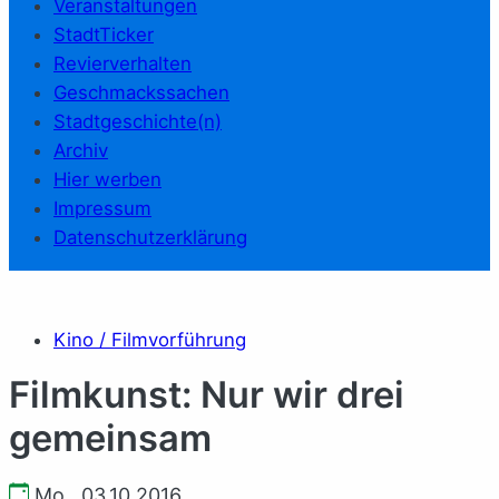
Veranstaltungen
StadtTicker
Revierverhalten
Geschmackssachen
Stadtgeschichte(n)
Archiv
Hier werben
Impressum
Datenschutzerklärung
Kino / Filmvorführung
Filmkunst: Nur wir drei
gemeinsam
Mo., 03.10.2016