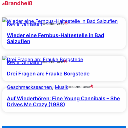
Brandheiß
Revierverhalten
Klicks:
2559
Wieder eine Fernbus-Haltestelle in Bad
Salzuflen
Revierverhalten
Klicks:
4217
Drei Fragen an: Frauke Borgstede
Geschmackssachen
, 
Musik
Klicks:
3198
Auf Wiederhören: Fine Young Cannibals – She
Drives Me Crazy (1988)