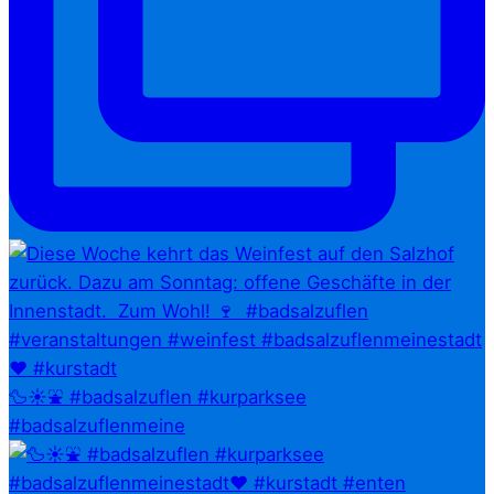
🦆☀️⛲ #badsalzuflen #kurparksee
#badsalzuflenmeine