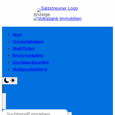
Anzeige
Start
Veranstaltungen
StadtTicker
Revierverhalten
Geschmackssachen
Stadtgeschichte(n)