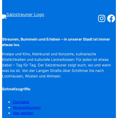
Salzstreuner
Salzst
Streunen, Bummeln und Erleben – in unserer Stadt ist immer
etwas los.
Kneipe und Kino, Kleinkunst und Konzerte, kulinarische
Köstlichkeiten und kulturelle Leckerbissen: Für jeden ist etwas
dabei – Tag für Tag. Der Salzstreuner zeigt euch, wo und wann
was los ist. Von der Langen Straße über Schötmar bis nach
Lockhausen, Wüsten und Ahmsen.
Schnellzugriffe:
Startseite
Veranstaltungen
Hier werben