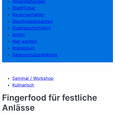
Veranstaltungen
StadtTicker
Revierverhalten
Geschmackssachen
Stadtgeschichte(n)
Archiv
Hier werben
Impressum
Datenschutzerklärung
Seminar / Workshop
Kulinarisch
Fingerfood für festliche
Anlässe