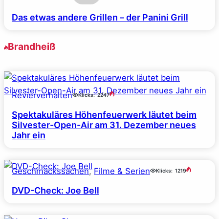
Das etwas andere Grillen – der Panini Grill
Brandheiß
Revierverhalten
Klicks:
2247
Spektakuläres Höhenfeuerwerk läutet beim
Silvester-Open-Air am 31. Dezember neues
Jahr ein
Geschmackssachen
, 
Filme & Serien
Klicks:
1219
DVD-Check: Joe Bell