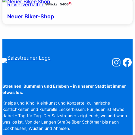
Revierverhalten
Klicks:
5406
Neuer Biker-Shop
Salzstreuner
Salzst
Streunen, Bummeln und Erleben – in unserer Stadt ist immer
etwas los.
Kneipe und Kino, Kleinkunst und Konzerte, kulinarische
Köstlichkeiten und kulturelle Leckerbissen: Für jeden ist etwas
dabei – Tag für Tag. Der Salzstreuner zeigt euch, wo und wann
was los ist. Von der Langen Straße über Schötmar bis nach
Lockhausen, Wüsten und Ahmsen.