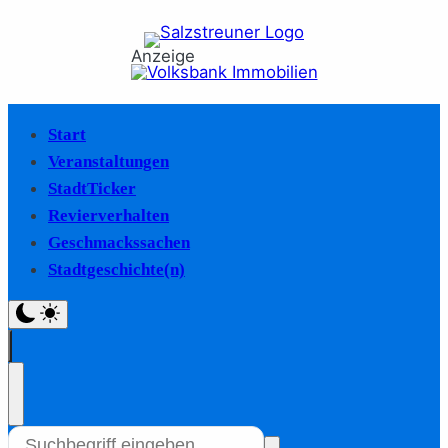
Anzeige
Start
Veranstaltungen
StadtTicker
Revierverhalten
Geschmackssachen
Stadtgeschichte(n)