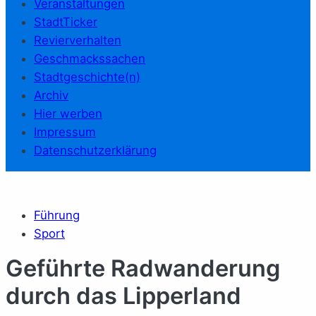
Veranstaltungen
StadtTicker
Revierverhalten
Geschmackssachen
Stadtgeschichte(n)
Archiv
Hier werben
Impressum
Datenschutzerklärung
Führung
Sport
Geführte Radwanderung
durch das Lipperland