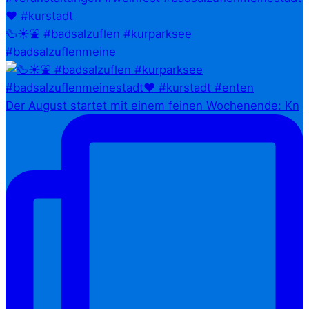
🦆☀️⛲ #badsalzuflen #kurparksee
#badsalzuflenmeine
Der August startet mit einem feinen Wochenende: Kn