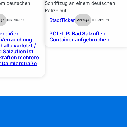
StadtTicker
ige
Klicks:
17
Anzeige
Klicks:
11
en: Vier
POL-LIP: Bad Salzuflen.
 Verrauchung
Container aufgebrochen.
halle verletzt /
 Salzuflen ist
zkräften mehrere
r Daimlerstraße