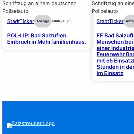
StadtTicker
StadtTicker
Anzeige
Klicks:
25
Anze
POL-LIP: Bad Salzuflen.
FF Bad Salzufl
Einbruch in Mehrfamilienhaus.
Menschen bei
einer Industrie
Feuerwehr Bad
mit 55 Einsat
Stunden in de
im Einsatz