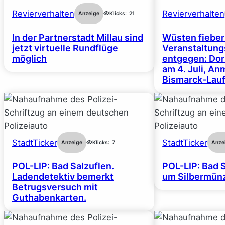
Revierverhalten
Revierverhalten
Anzeige
Klicks:
21
In der Partnerstadt Millau sind
Wüsten fiebe
jetzt virtuelle Rundflüge
Veranstaltun
möglich
entgegen: Dor
am 4. Juli, A
Bismarck-Lauf
StadtTicker
StadtTicker
Anzeige
Klicks:
7
Anze
POL-LIP: Bad Salzuflen.
POL-LIP: Bad S
Ladendetektiv bemerkt
um Silbermünz
Betrugsversuch mit
Guthabenkarten.