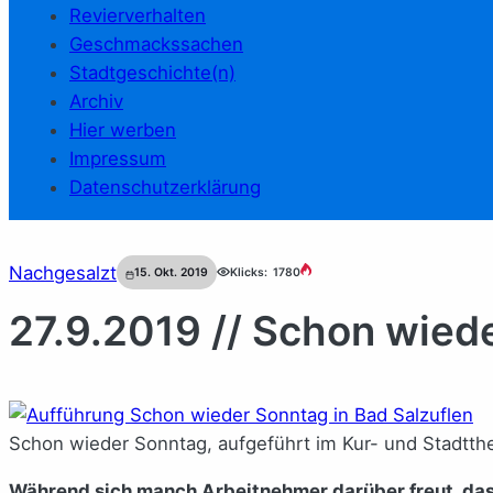
Revierverhalten
Geschmackssachen
Stadtgeschichte(n)
Archiv
Hier werben
Impressum
Datenschutzerklärung
Nachgesalzt
15. Okt. 2019
Klicks:
1780
27.9.2019 // Schon wied
Schon wieder Sonntag, aufgeführt im Kur- und Stadtthe
Während sich manch Arbeitnehmer darüber freut, da