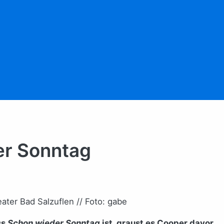
er Sonntag
ater Bad Salzuflen // Foto: gabe
ss
Schon wieder Sonntag
ist, graust es Cooper davor.