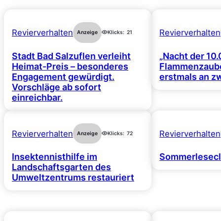
Revierverhalten
Revierverhalten
Anzeige
Klicks:
21
Stadt Bad Salzuflen verleiht
„Nacht der 10.
Heimat-Preis – besonderes
Flammenzaube
Engagement gewürdigt.
erstmals an z
Vorschläge ab sofort
einreichbar.
Revierverhalten
Revierverhalten
Anzeige
Klicks:
72
Insektennisthilfe im
Sommerlesecl
Landschaftsgarten des
Umweltzentrums restauriert