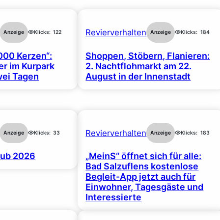
Revierverhalten
Anzeige
Klicks:
122
Anzeige
Klicks:
184
000 Kerzen“:
Shoppen, Stöbern, Flanieren:
r im Kurpark
2. Nachtflohmarkt am 22.
wei Tagen
August in der Innenstadt
Revierverhalten
Anzeige
Klicks:
33
Anzeige
Klicks:
183
ub 2026
„MeinS“ öffnet sich für alle:
Bad Salzuflens kostenlose
Begleit-App jetzt auch für
Einwohner, Tagesgäste und
Interessierte