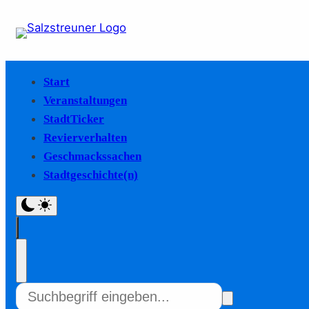
Start
Veranstaltungen
StadtTicker
Revierverhalten
Geschmackssachen
Stadtgeschichte(n)