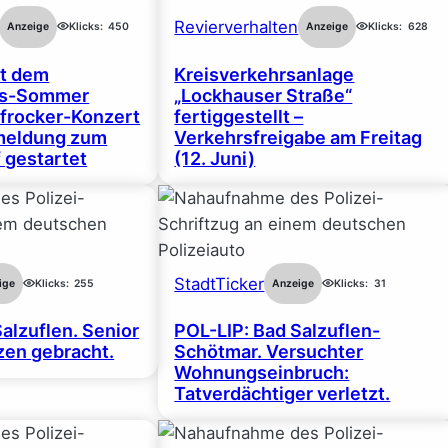
Revierverhalten
Anzeige
Klicks:
450
Anzeige
Klicks:
628
rt dem
Kreisverkehrsanlage
gs-Sommer
„Lockhauser Straße“
frocker-Konzert
fertiggestellt –
nmeldung zum
Verkehrsfreigabe am Freitag
 gestartet
(12. Juni)
StadtTicker
ige
Klicks:
255
Anzeige
Klicks:
31
alzuflen. Senior
POL-LIP: Bad Salzuflen-
en gebracht.
Schötmar. Versuchter
Wohnungseinbruch:
Tatverdächtiger verletzt.