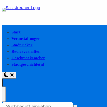
Start
Veranstaltungen
StadtTicker
Revierverhalten
Geschmackssachen
Stadtgeschichte(n)