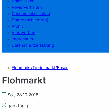
StadtTicker
Revierverhalten
Geschmackssachen
Stadtgeschichte(n)
Archiv
Hier werben
Impressum
Datenschutzerklärung
Flohmarkt/Trödelmarkt/Basar
Flohmarkt
So., 28.10.2018
ganztägig