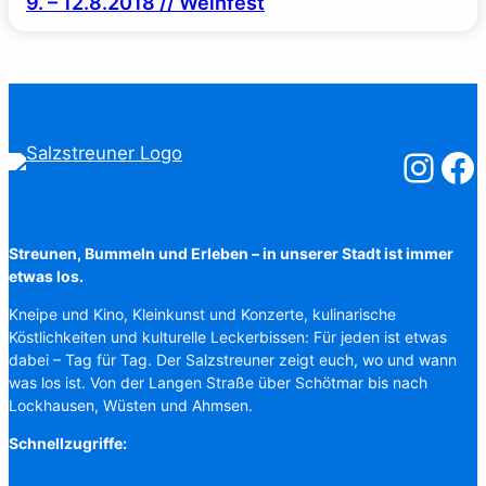
9. – 12.8.2018 // Weinfest
Salzstreuner
Salzst
Streunen, Bummeln und Erleben – in unserer Stadt ist immer
etwas los.
Kneipe und Kino, Kleinkunst und Konzerte, kulinarische
Köstlichkeiten und kulturelle Leckerbissen: Für jeden ist etwas
dabei – Tag für Tag. Der Salzstreuner zeigt euch, wo und wann
was los ist. Von der Langen Straße über Schötmar bis nach
Lockhausen, Wüsten und Ahmsen.
Schnellzugriffe: