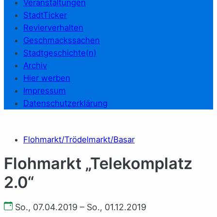
Veranstaltungen
StadtTicker
Revierverhalten
Geschmackssachen
Stadtgeschichte(n)
Archiv
Hier werben
Impressum
Datenschutzerklärung
Flohmarkt/Trödelmarkt/Basar
Flohmarkt „Telekomplatz
2.0“
So., 07.04.2019 – So., 01.12.2019