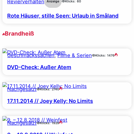
Revierverhalten
Anzeige
Klicks:
60
Rote Häuser, stille Seen: Urlaub in Småland
Brandheiß
Geschmackssachen
, 
Filme & Serien
Klicks:
1476
DVD-Check: Außer Atem
Nachgesalzt
Klicks:
2740
17.11.2014 // Joey Kelly: No Limits
Nachgesalzt
Klicks:
1929