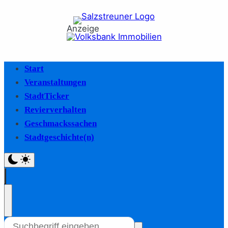
Anzeige
Start
Veranstaltungen
StadtTicker
Revierverhalten
Geschmackssachen
Stadtgeschichte(n)