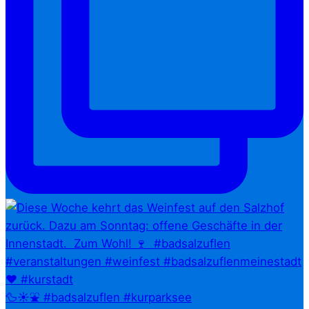
🦆☀️⛲ #badsalzuflen #kurparksee