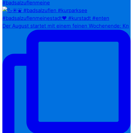
#badsalzuflenmeine
Der August startet mit einem feinen Wochenende: Kn