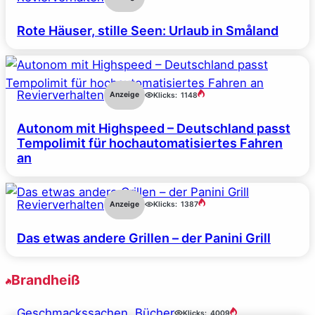
Rote Häuser, stille Seen: Urlaub in Småland
Revierverhalten
Anzeige
Klicks:
1148
Autonom mit Highspeed – Deutschland passt
Tempolimit für hochautomatisiertes Fahren
an
Revierverhalten
Anzeige
Klicks:
1387
Das etwas andere Grillen – der Panini Grill
Brandheiß
Geschmackssachen
, 
Bücher
Klicks:
4009