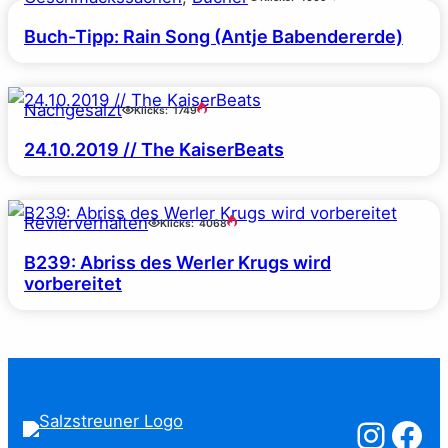
Buch-Tipp: Rain Song (Antje Babendererde)
Nachgesalzt
Klicks:
1749
24.10.2019 // The KaiserBeats
Revierverhalten
Klicks:
4068
B239: Abriss des Werler Krugs wird
vorbereitet
Salzstreuner a
Salzstreu