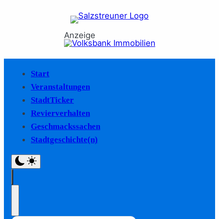
Anzeige
Start
Veranstaltungen
StadtTicker
Revierverhalten
Geschmackssachen
Stadtgeschichte(n)