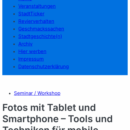
Veranstaltungen
StadtTicker
Revierverhalten
Geschmackssachen
Stadtgeschichte(n)
Archiv
Hier werben
Impressum
Datenschutzerklärung
Seminar / Workshop
Fotos mit Tablet und
Smartphone – Tools und
Techniken für mobile